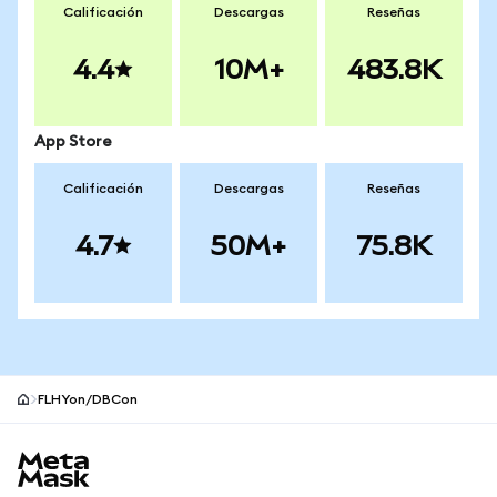
Calificación
Descargas
Reseñas
4.4
10M+
483.8K
App Store
Calificación
Descargas
Reseñas
4.7
50M+
75.8K
FLHYon/DBCon
Pie de página del sitio MetaMask