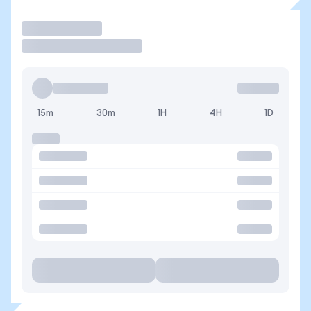
Operar
15m
30m
1H
4H
1D