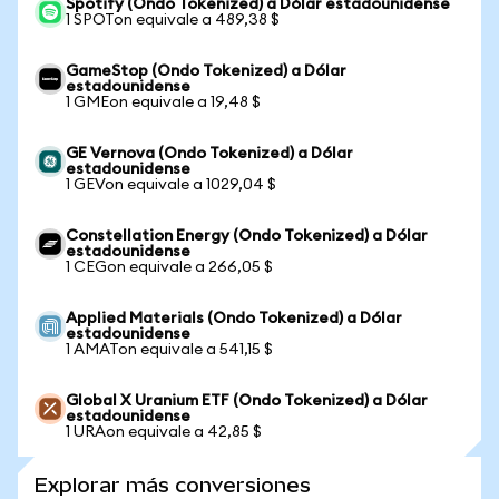
Spotify (Ondo Tokenized) a Dólar estadounidense
1 SPOTon equivale a 489,38 $
GameStop (Ondo Tokenized) a Dólar
estadounidense
1 GMEon equivale a 19,48 $
GE Vernova (Ondo Tokenized) a Dólar
estadounidense
1 GEVon equivale a 1029,04 $
Constellation Energy (Ondo Tokenized) a Dólar
estadounidense
1 CEGon equivale a 266,05 $
Applied Materials (Ondo Tokenized) a Dólar
estadounidense
1 AMATon equivale a 541,15 $
Global X Uranium ETF (Ondo Tokenized) a Dólar
estadounidense
1 URAon equivale a 42,85 $
Explorar más conversiones