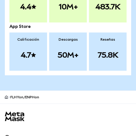
4.4
10M+
483.7K
App Store
Calificación
Descargas
Reseñas
4.7
50M+
75.8K
FLHYon/ENPHon
Pie de página del sitio MetaMask