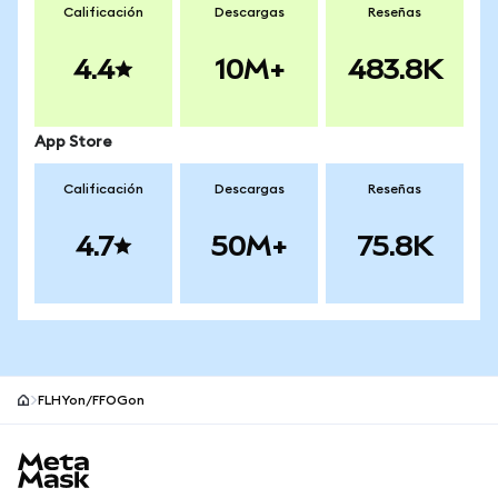
Calificación
Descargas
Reseñas
4.4
10M+
483.8K
App Store
Calificación
Descargas
Reseñas
4.7
50M+
75.8K
FLHYon/FFOGon
Pie de página del sitio MetaMask