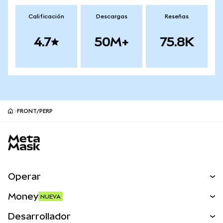
Calificación
Descargas
Reseñas
4.7
50M+
75.8K
FRONT/PERP
Pie de página del sitio MetaMask
Operar
Canjear
Money
NUEVA
Predecir
NUEVA
Comprar
Desarrollador
Perps
NUEVA