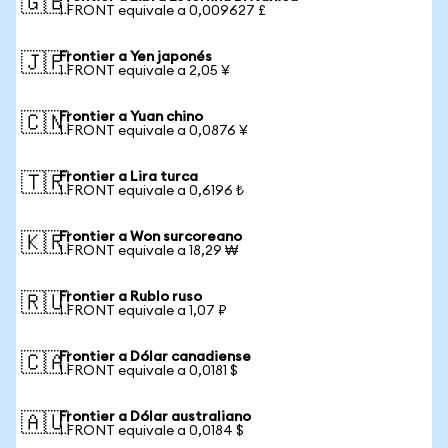
🇬🇧
1 FRONT equivale a 0,009627 £
Frontier a Yen japonés
🇯🇵
1 FRONT equivale a 2,05 ¥
Frontier a Yuan chino
🇨🇳
1 FRONT equivale a 0,0876 ¥
Frontier a Lira turca
🇹🇷
1 FRONT equivale a 0,6196 ₺
Frontier a Won surcoreano
🇰🇷
1 FRONT equivale a 18,29 ₩
Frontier a Rublo ruso
🇷🇺
1 FRONT equivale a 1,07 ₽
Frontier a Dólar canadiense
🇨🇦
1 FRONT equivale a 0,0181 $
Frontier a Dólar australiano
🇦🇺
1 FRONT equivale a 0,0184 $