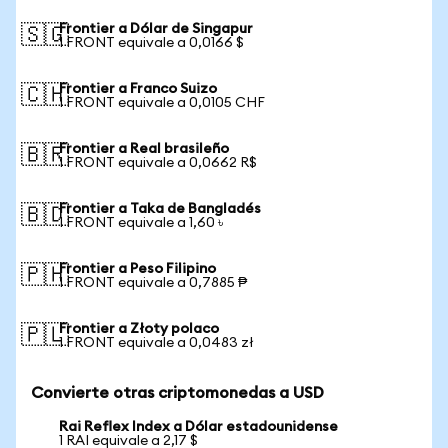
Frontier a Dólar de Singapur
🇸🇬
1 FRONT equivale a 0,0166 $
Frontier a Franco Suizo
🇨🇭
1 FRONT equivale a 0,0105 CHF
Frontier a Real brasileño
🇧🇷
1 FRONT equivale a 0,0662 R$
Frontier a Taka de Bangladés
🇧🇩
1 FRONT equivale a 1,60 ৳
Frontier a Peso Filipino
🇵🇭
1 FRONT equivale a 0,7885 ₱
Frontier a Złoty polaco
🇵🇱
1 FRONT equivale a 0,0483 zł
Convierte otras criptomonedas a USD
Rai Reflex Index a Dólar estadounidense
1 RAI equivale a 2,17 $