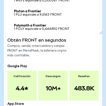
1 WEPE equivale a 0,000387 FRONT
Pluton a Frontier
1 PLU equivale a 9,5163 FRONT
Polymath a Frontier
1 POLY equivale a 0,666850 FRONT
Obtén FRONT en segundos
Compra, vende, intercambia y canjea
FRONT en MetaMask, la billetera cripto
más confiable.
Google Play
Calificación
Descargas
Reseñas
4.4
10M+
483.8K
App Store