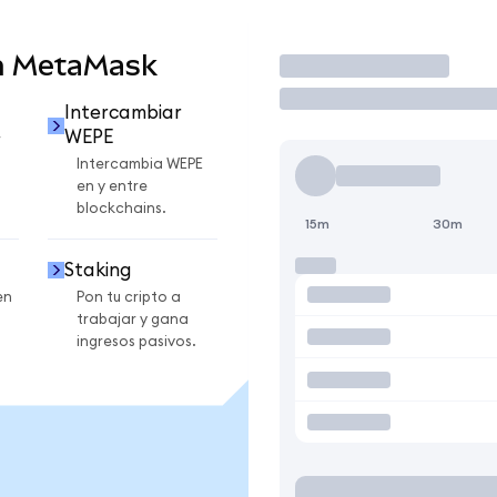
n MetaMask
Operar
Intercambiar
WEPE
r
Intercambia WEPE
en y entre
blockchains.
15m
30m
Staking
en
Pon tu cripto a
trabajar y gana
ingresos pasivos.