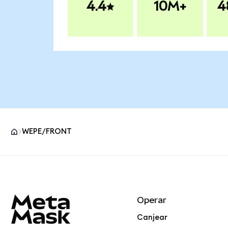
4.4
10M+
4
WEPE/FRONT
Pie de página del sitio MetaMask
Operar
Canjear