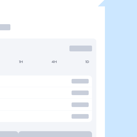
1H
4H
1D