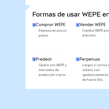
VER MÁS ESTADÍSTICAS
Formas de usar WEPE e
Comprar WEPE
Vender WEPE
Empieza en pocos
Cambia WEPE po
pasos.
efectivo.
Predecir
Perpetuos
Opera con WEPE y
Largos o cortos 
mercados de
tokens con
predicción cripto.
apalancamiento
de hasta 50x.