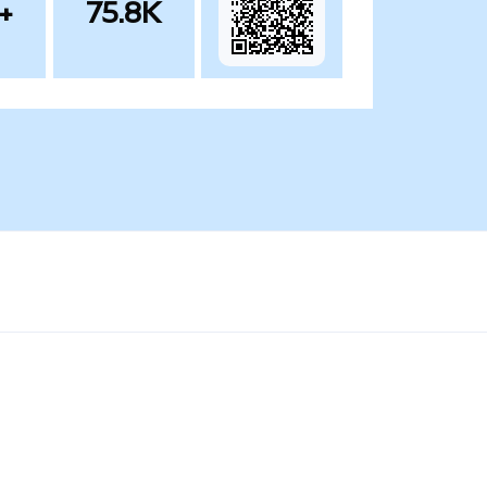
+
75.8K