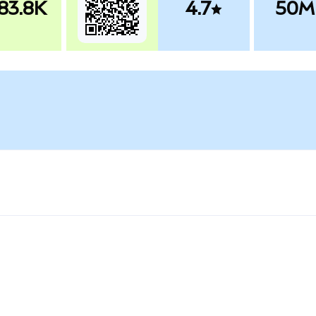
83.8K
4.7
50M