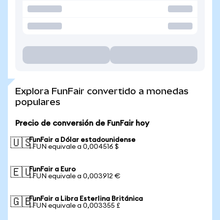
Explora FunFair convertido a monedas
populares
Precio de conversión de FunFair hoy
FunFair a Dólar estadounidense
🇺🇸
1 FUN equivale a 0,004516 $
FunFair a Euro
🇪🇺
1 FUN equivale a 0,003912 €
FunFair a Libra Esterlina Británica
🇬🇧
1 FUN equivale a 0,003355 £