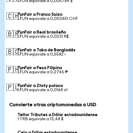
1 FUN equivale a 0,005789 $
FunFair a Franco Suizo
🇨🇭
1 FUN equivale a 0,003651 CHF
FunFair a Real brasileño
🇧🇷
1 FUN equivale a 0,0231 R$
FunFair a Taka de Bangladés
🇧🇩
1 FUN equivale a 0,5582 ৳
FunFair a Peso Filipino
🇵🇭
1 FUN equivale a 0,2745 ₱
FunFair a Złoty polaco
🇵🇱
1 FUN equivale a 0,0168 zł
Convierte otras criptomonedas a USD
Tellor Tributes a Dólar estadounidense
1 TRB equivale a 13,48 $
Celo a Dólar estadounidense