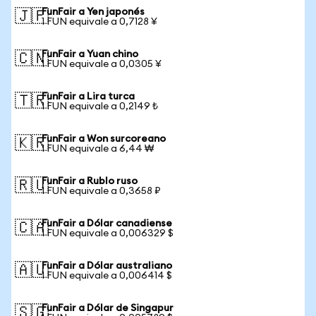
FunFair a Yen japonés
🇯🇵
1 FUN equivale a 0,7128 ¥
FunFair a Yuan chino
🇨🇳
1 FUN equivale a 0,0305 ¥
FunFair a Lira turca
🇹🇷
1 FUN equivale a 0,2149 ₺
FunFair a Won surcoreano
🇰🇷
1 FUN equivale a 6,44 ₩
FunFair a Rublo ruso
🇷🇺
1 FUN equivale a 0,3658 ₽
FunFair a Dólar canadiense
🇨🇦
1 FUN equivale a 0,006329 $
FunFair a Dólar australiano
🇦🇺
1 FUN equivale a 0,006414 $
FunFair a Dólar de Singapur
🇸🇬