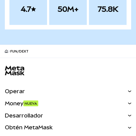
4.7
50M+
75.8K
FUN/DEXT
Pie de página del sitio MetaMask
Operar
Canjear
Money
NUEVA
Predecir
NUEVA
Comprar
Desarrollador
Perps
NUEVA
Tarjeta
Ver los documentos
Obtén MetaMask
Activos del mundo real
mUSD
NUEVA
Panel
Obtén Metamask