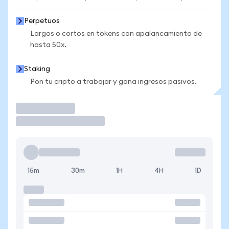
Perpetuos
Largos o cortos en tokens con apalancamiento de
hasta 50x.
Staking
Pon tu cripto a trabajar y gana ingresos pasivos.
Operar
15m
30m
1H
4H
1D