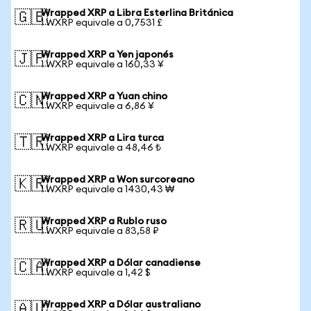
Wrapped XRP a Libra Esterlina Británica
🇬🇧
1 WXRP equivale a 0,7531 £
Wrapped XRP a Yen japonés
🇯🇵
1 WXRP equivale a 160,33 ¥
Wrapped XRP a Yuan chino
🇨🇳
1 WXRP equivale a 6,86 ¥
Wrapped XRP a Lira turca
🇹🇷
1 WXRP equivale a 48,46 ₺
Wrapped XRP a Won surcoreano
🇰🇷
1 WXRP equivale a 1430,43 ₩
Wrapped XRP a Rublo ruso
🇷🇺
1 WXRP equivale a 83,58 ₽
Wrapped XRP a Dólar canadiense
🇨🇦
1 WXRP equivale a 1,42 $
Wrapped XRP a Dólar australiano
🇦🇺