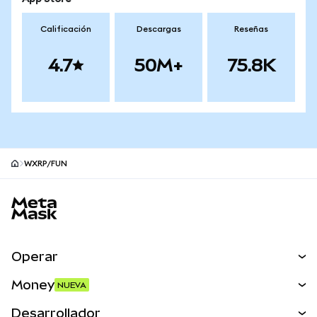
Calificación
Descargas
Reseñas
4.7
50M+
75.8K
WXRP/FUN
Pie de página del sitio MetaMask
Operar
Canjear
Money
NUEVA
Predecir
NUEVA
Comprar
Desarrollador