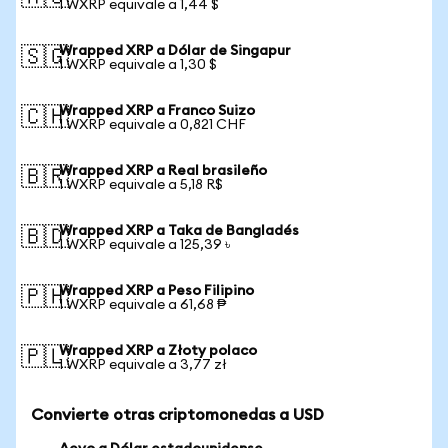
1 WXRP equivale a 1,44 $
Wrapped XRP a Dólar de Singapur
🇸🇬
1 WXRP equivale a 1,30 $
Wrapped XRP a Franco Suizo
🇨🇭
1 WXRP equivale a 0,821 CHF
Wrapped XRP a Real brasileño
🇧🇷
1 WXRP equivale a 5,18 R$
Wrapped XRP a Taka de Bangladés
🇧🇩
1 WXRP equivale a 125,39 ৳
Wrapped XRP a Peso Filipino
🇵🇭
1 WXRP equivale a 61,68 ₱
Wrapped XRP a Złoty polaco
🇵🇱
1 WXRP equivale a 3,77 zł
Convierte otras criptomonedas a USD