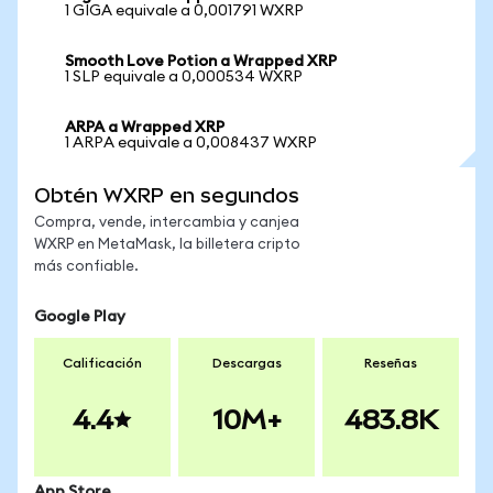
1 GIGA equivale a 0,001791 WXRP
Smooth Love Potion a Wrapped XRP
1 SLP equivale a 0,000534 WXRP
ARPA a Wrapped XRP
1 ARPA equivale a 0,008437 WXRP
Obtén WXRP en segundos
Compra, vende, intercambia y canjea
WXRP en MetaMask, la billetera cripto
más confiable.
Google Play
Calificación
Descargas
Reseñas
4.4
10M+
483.8K
App Store