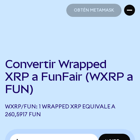
OBTÉN METAMASK
OBTÉN METAMASK
Convertir Wrapped
XRP a FunFair (WXRP a
FUN)
WXRP/FUN: 1 WRAPPED XRP EQUIVALE A
260,5917 FUN