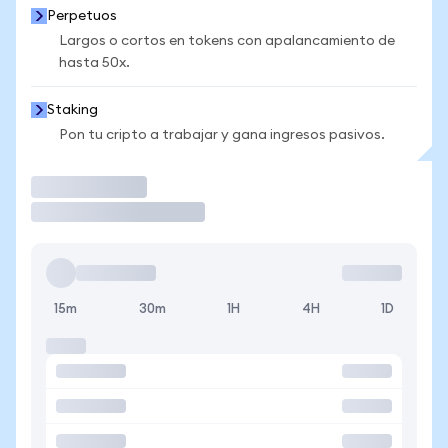
Perpetuos
Largos o cortos en tokens con apalancamiento de
hasta 50x.
Staking
Pon tu cripto a trabajar y gana ingresos pasivos.
Operar
15m
30m
1H
4H
1D