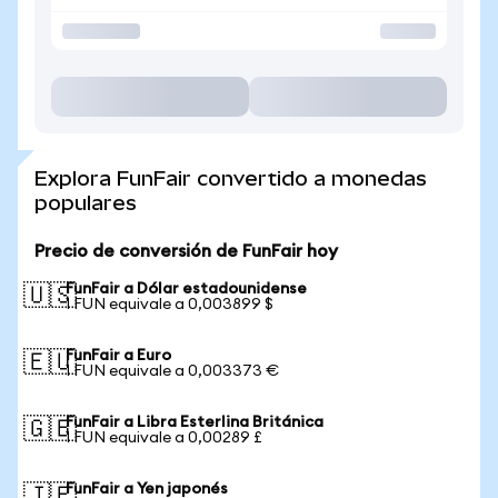
Explora FunFair convertido a monedas
populares
Precio de conversión de FunFair hoy
FunFair a Dólar estadounidense
🇺🇸
1 FUN equivale a 0,003899 $
FunFair a Euro
🇪🇺
1 FUN equivale a 0,003373 €
FunFair a Libra Esterlina Británica
🇬🇧
1 FUN equivale a 0,00289 £
FunFair a Yen japonés
🇯🇵