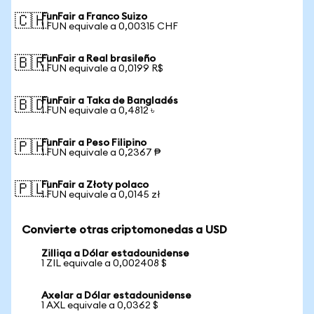
FunFair a Franco Suizo
🇨🇭
1 FUN equivale a 0,00315 CHF
FunFair a Real brasileño
🇧🇷
1 FUN equivale a 0,0199 R$
FunFair a Taka de Bangladés
🇧🇩
1 FUN equivale a 0,4812 ৳
FunFair a Peso Filipino
🇵🇭
1 FUN equivale a 0,2367 ₱
FunFair a Złoty polaco
🇵🇱
1 FUN equivale a 0,0145 zł
Convierte otras criptomonedas a USD
Zilliqa a Dólar estadounidense
1 ZIL equivale a 0,002408 $
Axelar a Dólar estadounidense
1 AXL equivale a 0,0362 $