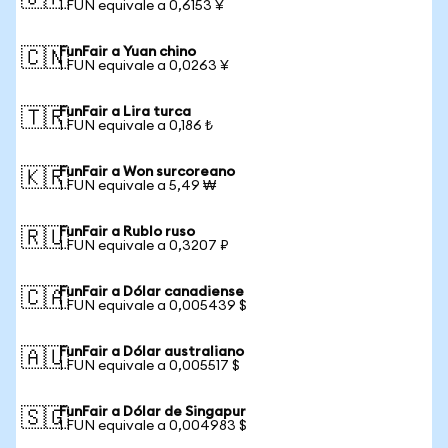
1 FUN equivale a 0,6153 ¥
FunFair a Yuan chino
🇨🇳
1 FUN equivale a 0,0263 ¥
FunFair a Lira turca
🇹🇷
1 FUN equivale a 0,186 ₺
FunFair a Won surcoreano
🇰🇷
1 FUN equivale a 5,49 ₩
FunFair a Rublo ruso
🇷🇺
1 FUN equivale a 0,3207 ₽
FunFair a Dólar canadiense
🇨🇦
1 FUN equivale a 0,005439 $
FunFair a Dólar australiano
🇦🇺
1 FUN equivale a 0,005517 $
FunFair a Dólar de Singapur
🇸🇬
1 FUN equivale a 0,004983 $