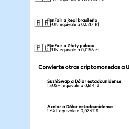
FunFair a Real brasileño
🇧🇷
1 FUN equivale a 0,0217 R$
FunFair a Złoty polaco
🇵🇱
1 FUN equivale a 0,0158 zł
Convierte otras criptomonedas a 
SushiSwap a Dólar estadounidense
1 SUSHI equivale a 0,1641 $
Axelar a Dólar estadounidense
1 AXL equivale a 0,0367 $