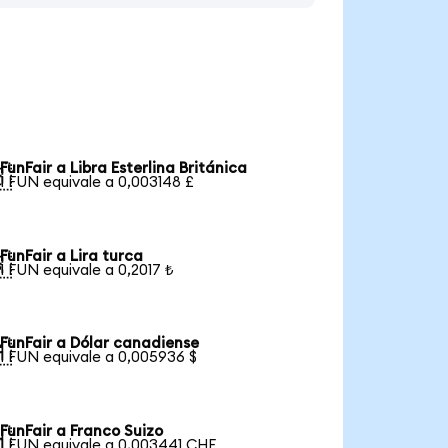
FunFair a Libra Esterlina Británica

1 FUN equivale a 0,003148 £
FunFair a Lira turca

1 FUN equivale a 0,2017 ₺
FunFair a Dólar canadiense

1 FUN equivale a 0,005936 $
FunFair a Franco Suizo

1 FUN equivale a 0,003441 CHF