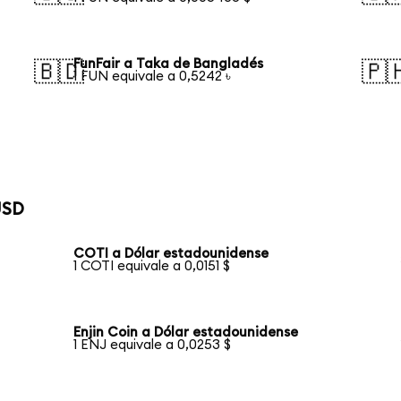
FunFair a Taka de Bangladés
🇧🇩
🇵
1 FUN equivale a 0,5242 ৳
USD
COTI a Dólar estadounidense
1 COTI equivale a 0,0151 $
Enjin Coin a Dólar estadounidense
1 ENJ equivale a 0,0253 $