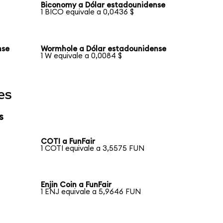
Biconomy a Dólar estadounidense
1 BICO equivale a 0,0436 $
nse
Wormhole a Dólar estadounidense
1 W equivale a 0,0084 $
es
s
COTI a FunFair
1 COTI equivale a 3,5575 FUN
Enjin Coin a FunFair
1 ENJ equivale a 5,9646 FUN