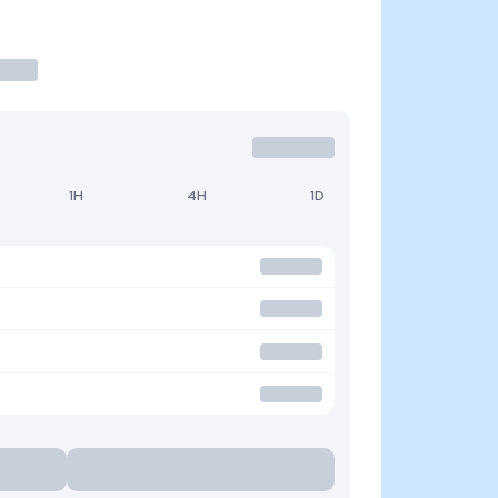
1H
4H
1D