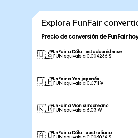
Explora FunFair convert
Precio de conversión de FunFair ho
FunFair a Dólar estadounidense
🇺🇸
1 FUN equivale a 0,004236 $
FunFair a Yen japonés
🇯🇵
1 FUN equivale a 0,6711 ¥
FunFair a Won surcoreano
🇰🇷
1 FUN equivale a 6,03 ₩
FunFair a Dólar australiano
🇦🇺
1 FUN equivale a 0,006024 $