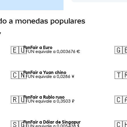
ido a monedas populares
y
FunFair a Euro
🇪🇺
🇬
1 FUN equivale a 0,003676 €
FunFair a Yuan chino
🇨🇳
🇹
1 FUN equivale a 0,0286 ¥
FunFair a Rublo ruso
🇷🇺
🇨
1 FUN equivale a 0,3503 ₽
FunFair a Dólar de Singapur
🇸🇬
🇨
1 FUN equivale a 0,005438 $