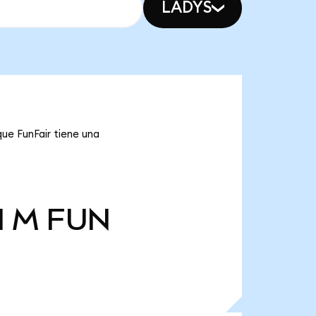
LADYS
que FunFair tiene una
l M
FUN