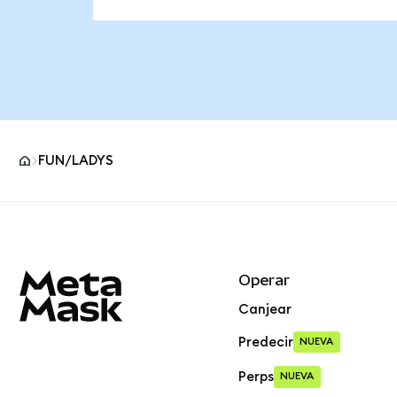
FUN/LADYS
Pie de página del sitio MetaMask
Operar
Canjear
Predecir
NUEVA
Perps
NUEVA