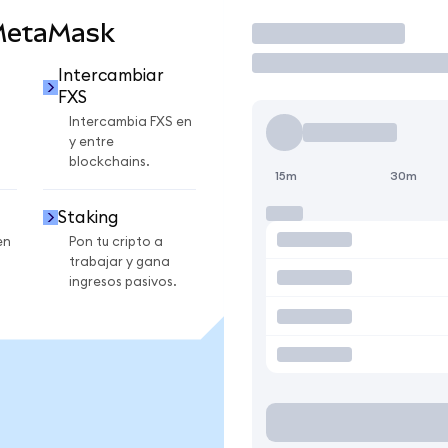
MetaMask
Operar
Intercambiar
FXS
Intercambia FXS en
y entre
blockchains.
15m
30m
Staking
en
Pon tu cripto a
trabajar y gana
ingresos pasivos.