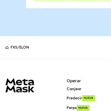
FXS/ELON
Pie de página del sitio MetaMask
Operar
Canjear
Predecir
NUEVA
Perps
NUEVA