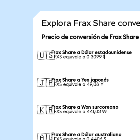
Explora Frax Share conv
Precio de conversión de Frax Share
Frax Share a Dólar estadounidense
🇺🇸
1 FXS equivale a 0,3099 $
Frax Share a Yen japonés
🇯🇵
1 FXS equivale a 49,08 ¥
Frax Share a Won surcoreano
🇰🇷
1 FXS equivale a 441,03 ₩
Frax Share a Dólar australiano
🇦🇺
1 FXS equivale a 0,4406 $