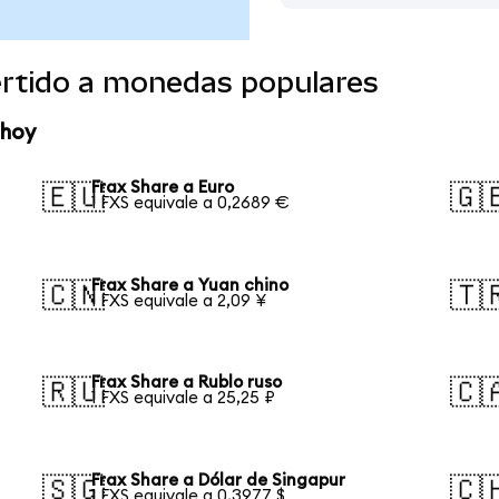
ertido a monedas populares
 hoy
Frax Share a Euro
🇪🇺
🇬
1 FXS equivale a 0,2689 €
Frax Share a Yuan chino
🇨🇳
🇹
1 FXS equivale a 2,09 ¥
Frax Share a Rublo ruso
🇷🇺
🇨
1 FXS equivale a 25,25 ₽
Frax Share a Dólar de Singapur
🇸🇬
🇨
1 FXS equivale a 0,3977 $