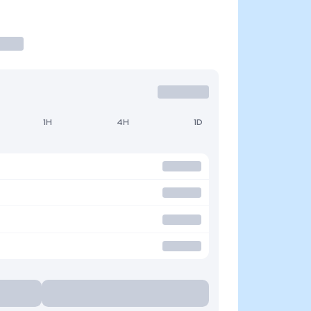
1H
4H
1D