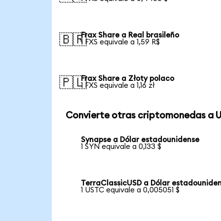
Frax Share a Real brasileño
🇧🇷
1 FXS equivale a 1,59 R$
Frax Share a Złoty polaco
🇵🇱
1 FXS equivale a 1,16 zł
Convierte otras criptomonedas a 
Synapse a Dólar estadounidense
1 SYN equivale a 0,133 $
TerraClassicUSD a Dólar estadounide
1 USTC equivale a 0,005051 $