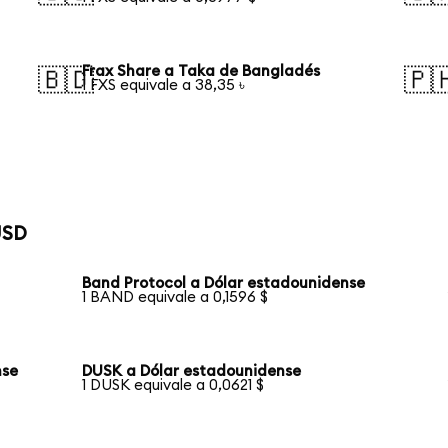
Frax Share a Taka de Bangladés
🇧🇩
🇵
1 FXS equivale a 38,35 ৳
USD
Band Protocol a Dólar estadounidense
1 BAND equivale a 0,1596 $
nse
DUSK a Dólar estadounidense
1 DUSK equivale a 0,0621 $