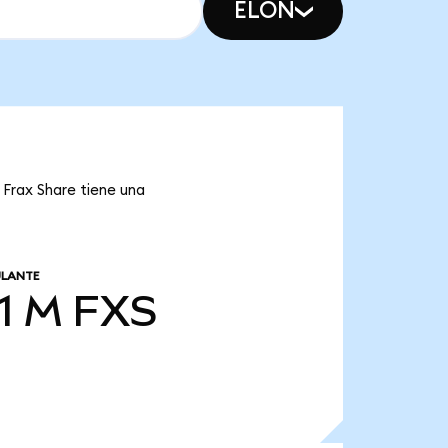
ELON
 Frax Share tiene una
ULANTE
1 M
FXS