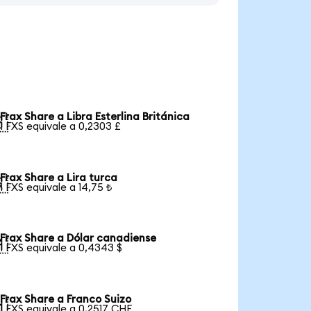
Frax Share a Libra Esterlina Británica

1 FXS equivale a 0,2303 £
Frax Share a Lira turca

1 FXS equivale a 14,75 ₺
Frax Share a Dólar canadiense

1 FXS equivale a 0,4343 $
Frax Share a Franco Suizo

1 FXS equivale a 0,2517 CHF