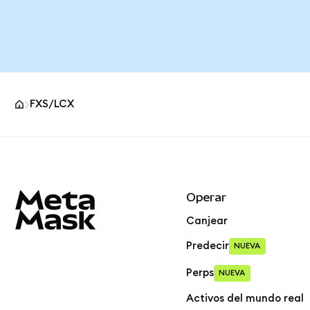
FXS/LCX
Pie de página del sitio MetaMask
Operar
Canjear
Predecir
NUEVA
Perps
NUEVA
Activos del mundo real