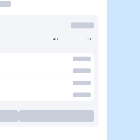
1H
4H
1D