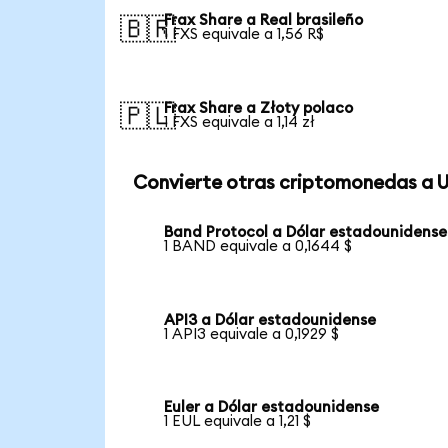
Frax Share a Real brasileño
🇧🇷
1 FXS equivale a 1,56 R$
Frax Share a Złoty polaco
🇵🇱
1 FXS equivale a 1,14 zł
Convierte otras criptomonedas a 
Band Protocol a Dólar estadounidense
1 BAND equivale a 0,1644 $
API3 a Dólar estadounidense
1 API3 equivale a 0,1929 $
Euler a Dólar estadounidense
1 EUL equivale a 1,21 $