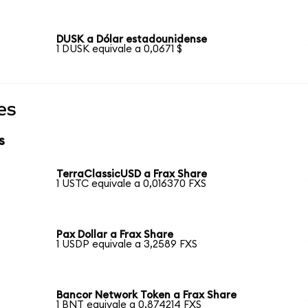
DUSK a Dólar estadounidense
1 DUSK equivale a 0,0671 $
es
s
TerraClassicUSD a Frax Share
1 USTC equivale a 0,016370 FXS
Pax Dollar a Frax Share
1 USDP equivale a 3,2589 FXS
Bancor Network Token a Frax Share
1 BNT equivale a 0,874214 FXS