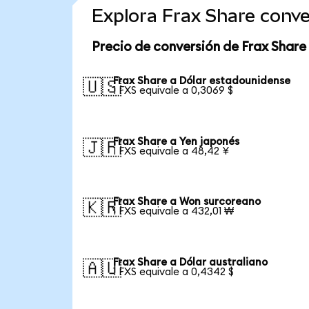
Explora Frax Share conv
Precio de conversión de Frax Share
Frax Share a Dólar estadounidense
🇺🇸
1 FXS equivale a 0,3069 $
Frax Share a Yen japonés
🇯🇵
1 FXS equivale a 48,42 ¥
Frax Share a Won surcoreano
🇰🇷
1 FXS equivale a 432,01 ₩
Frax Share a Dólar australiano
🇦🇺
1 FXS equivale a 0,4342 $