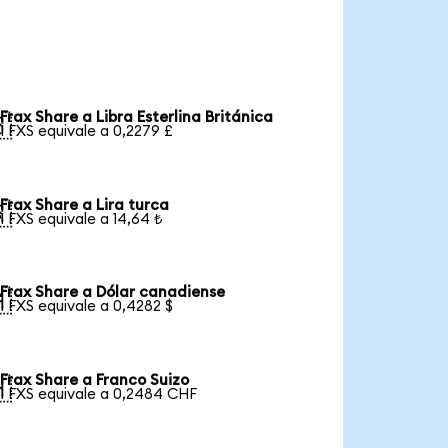
Frax Share a Libra Esterlina Británica

1 FXS equivale a 0,2279 £
Frax Share a Lira turca

1 FXS equivale a 14,64 ₺
Frax Share a Dólar canadiense

1 FXS equivale a 0,4282 $
Frax Share a Franco Suizo

1 FXS equivale a 0,2484 CHF