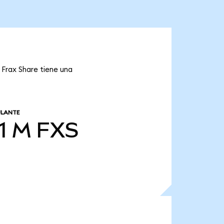
 Frax Share tiene una
ULANTE
1 M
FXS