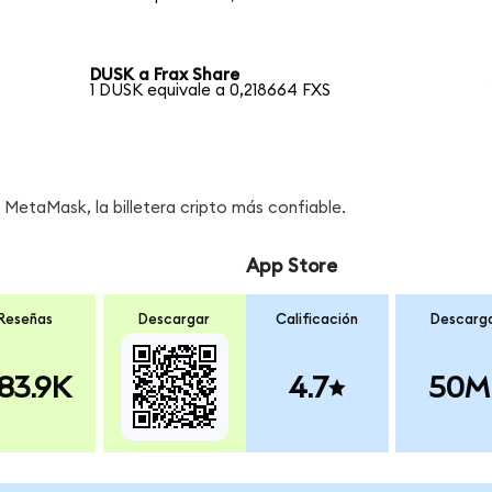
DUSK a Frax Share
1 DUSK equivale a 0,218664 FXS
MetaMask, la billetera cripto más confiable.
App Store
Reseñas
Descargar
Calificación
Descarg
83.9K
4.7
50M