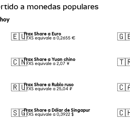
ertido a monedas populares
 hoy
Frax Share a Euro
🇪🇺
🇬
1 FXS equivale a 0,2655 €
Frax Share a Yuan chino
🇨🇳
🇹
1 FXS equivale a 2,07 ¥
Frax Share a Rublo ruso
🇷🇺
🇨
1 FXS equivale a 25,04 ₽
Frax Share a Dólar de Singapur
🇸🇬
🇨
1 FXS equivale a 0,3922 $