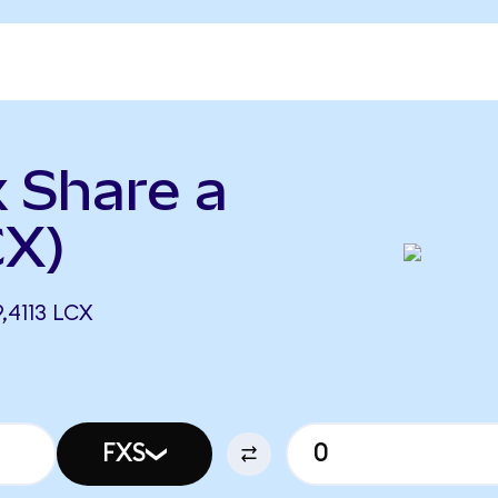
x Share a
CX)
,4113 LCX
FXS