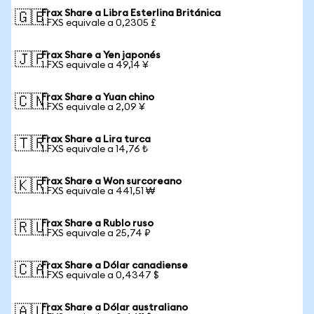
Frax Share a Libra Esterlina Británica
🇬🇧
1 FXS equivale a 0,2305 £
Frax Share a Yen japonés
🇯🇵
1 FXS equivale a 49,14 ¥
Frax Share a Yuan chino
🇨🇳
1 FXS equivale a 2,09 ¥
Frax Share a Lira turca
🇹🇷
1 FXS equivale a 14,76 ₺
Frax Share a Won surcoreano
🇰🇷
1 FXS equivale a 441,51 ₩
Frax Share a Rublo ruso
🇷🇺
1 FXS equivale a 25,74 ₽
Frax Share a Dólar canadiense
🇨🇦
1 FXS equivale a 0,4347 $
Frax Share a Dólar australiano
🇦🇺