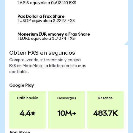
1 API3 equivale a 0,612410 FXS
Pax Dollar a Frax Share
1 USDP equivale a 3,2227 FXS
Monerium EUR emoney a Frax Share
1 EURE equivale a 3,7074 FXS
Obtén FXS en segundos
Compra, vende, intercambia y canjea
FXS en MetaMask, la billetera cripto más
confiable.
Google Play
Calificación
Descargas
Reseñas
4.4
10M+
483.7K
App Store