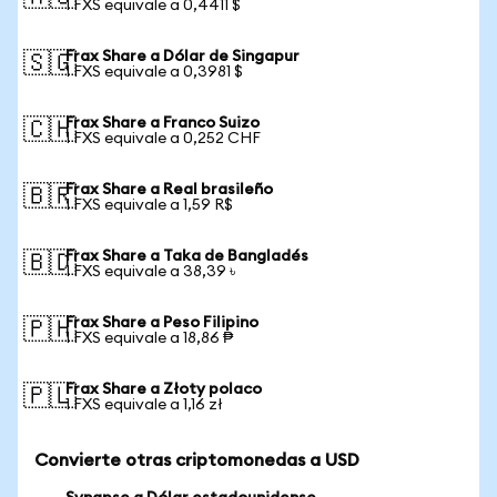
1 FXS equivale a 0,4411 $
Frax Share a Dólar de Singapur
🇸🇬
1 FXS equivale a 0,3981 $
Frax Share a Franco Suizo
🇨🇭
1 FXS equivale a 0,252 CHF
Frax Share a Real brasileño
🇧🇷
1 FXS equivale a 1,59 R$
Frax Share a Taka de Bangladés
🇧🇩
1 FXS equivale a 38,39 ৳
Frax Share a Peso Filipino
🇵🇭
1 FXS equivale a 18,86 ₱
Frax Share a Złoty polaco
🇵🇱
1 FXS equivale a 1,16 zł
Convierte otras criptomonedas a USD