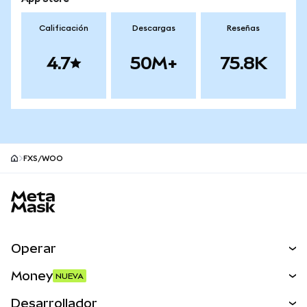
Calificación
Descargas
Reseñas
4.7
50M+
75.8K
FXS/WOO
Pie de página del sitio MetaMask
Operar
Canjear
Money
NUEVA
Predecir
NUEVA
Comprar
Desarrollador