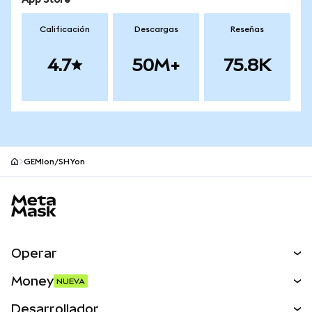
App Store
Calificación
Descargas
Reseñas
4.7
50M+
75.8K
GEMIon/SHYon
Pie de página del sitio MetaMask
Operar
Canjear
Money
NUEVA
Predecir
NUEVA
Comprar
Desarrollador