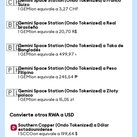
Gemini Space Station (Ondo Tokenized) a Franco
🇨🇭
Suizo
1 GEMIon equivale a 3,27 CHF
Gemini Space Station (Ondo Tokenized) a Real
🇧🇷
brasileño
1 GEMIon equivale a 20,70 R$
Gemini Space Station (Ondo Tokenized) a Taka de
🇧🇩
Bangladés
1 GEMIon equivale a 499,97 ৳
Gemini Space Station (Ondo Tokenized) a Peso
🇵🇭
Filipino
1 GEMIon equivale a 245,54 ₱
Gemini Space Station (Ondo Tokenized) a Złoty
🇵🇱
polaco
1 GEMIon equivale a 15,05 zł
Convierte otros RWA a USD
Southern Copper (Ondo Tokenized) a Dólar
estadounidense
1 SCCOon equivale a 199,64 $