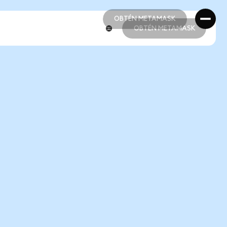
OBTÉN METAMASK
OBTÉN METAMASK
OBTÉN METAMASK
OBTÉN METAMASK