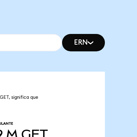
ERN
GET, significa que
ULANTE
9 M
GET