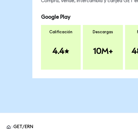
Compra, vende, intercambia y canjea GET en 
Google Play
Calificación
Descargas
4.4
10M+
4
GET/ERN