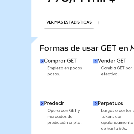
VER MÁS ESTADÍSTICAS
VER MÁS ESTADÍSTICAS
Formas de usar GET en
Comprar GET
Vender GET
Empieza en pocos
Cambia GET por
pasos.
efectivo.
Predecir
Perpetuos
Opera con GET y
Largos o cortos 
mercados de
tokens con
predicción cripto.
apalancamiento
de hasta 50x.