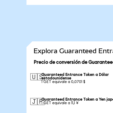
Explora Guaranteed Entr
Precio de conversión de Guarantee
Guaranteed Entrance Token a Dólar
🇺🇸
estadounidense
1 GET equivale a 0,0701 $
Guaranteed Entrance Token a Yen jap
🇯🇵
1 GET equivale a 11,1 ¥