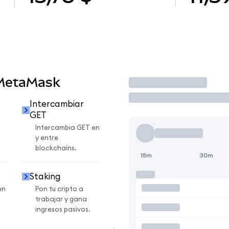
 MetaMask
Operar
Intercambiar
GET
Intercambia GET en
y entre
blockchains.
15m
30m
Staking
en
Pon tu cripto a
trabajar y gana
ingresos pasivos.