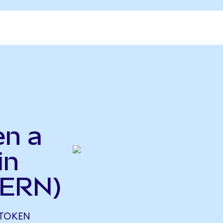
en a
in
 ERN)
 TOKEN