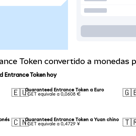
ance Token convertido a monedas p
d Entrance Token hoy
Guaranteed Entrance Token a Euro
🇪🇺
🇬
1 GET equivale a 0,0608 €
onés
Guaranteed Entrance Token a Yuan chino
🇨🇳
🇹
1 GET equivale a 0,4729 ¥