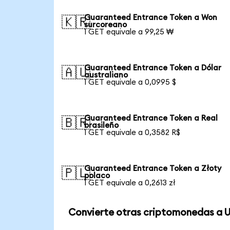
Guaranteed Entrance Token a Won
🇰🇷
surcoreano
1 GET equivale a 99,25 ₩
Guaranteed Entrance Token a Dólar
🇦🇺
australiano
1 GET equivale a 0,0995 $
Guaranteed Entrance Token a Real
🇧🇷
brasileño
1 GET equivale a 0,3582 R$
Guaranteed Entrance Token a Złoty
🇵🇱
polaco
1 GET equivale a 0,2613 zł
Convierte otras criptomonedas a 