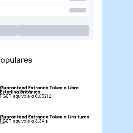
opulares
Guaranteed Entrance Token a Libra

Esterlina Británica
1 GET equivale a 0,0521 £
Guaranteed Entrance Token a Lira turca

1 GET equivale a 3,34 ₺