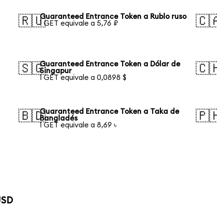
Guaranteed Entrance Token a Rublo ruso
🇷🇺
🇨
1 GET equivale a 5,76 ₽
Guaranteed Entrance Token a Dólar de
🇸🇬
🇨
Singapur
1 GET equivale a 0,0898 $
Guaranteed Entrance Token a Taka de
🇧🇩
🇵
Bangladés
1 GET equivale a 8,69 ৳
USD