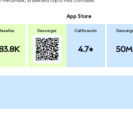
MetaMask, la billetera cripto más confiable.
App Store
Reseñas
Descargar
Calificación
Descarg
83.8K
4.7
50M