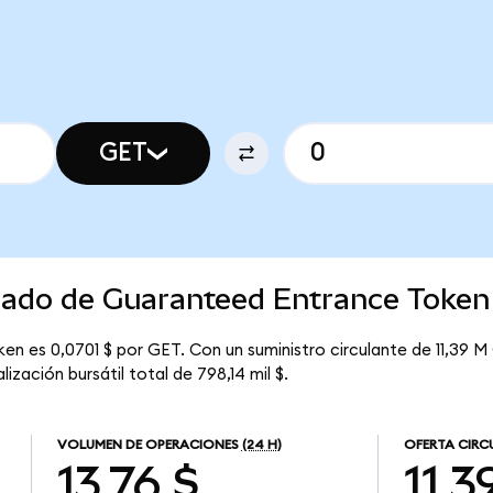
GET
rcado de Guaranteed Entrance Token
n es 0,0701 $ por GET. Con un suministro circulante de 11,39 M 
zación bursátil total de 798,14 mil $.
VOLUMEN DE OPERACIONES
(24 H)
OFERTA CIRC
13,76 $
11,3