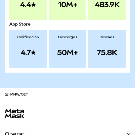
4.4
10M+
483.9K
App Store
Calificación
Descargas
Reseñas
4.7
50M+
75.8K
MNW/GET
Pie de página del sitio MetaMask
Operar