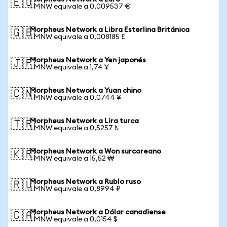
🇪🇺
1 MNW equivale a 0,009537 €
Morpheus Network a Libra Esterlina Británica
🇬🇧
1 MNW equivale a 0,008185 £
Morpheus Network a Yen japonés
🇯🇵
1 MNW equivale a 1,74 ¥
Morpheus Network a Yuan chino
🇨🇳
1 MNW equivale a 0,0744 ¥
Morpheus Network a Lira turca
🇹🇷
1 MNW equivale a 0,5257 ₺
Morpheus Network a Won surcoreano
🇰🇷
1 MNW equivale a 15,52 ₩
Morpheus Network a Rublo ruso
🇷🇺
1 MNW equivale a 0,8994 ₽
Morpheus Network a Dólar canadiense
🇨🇦
1 MNW equivale a 0,0154 $