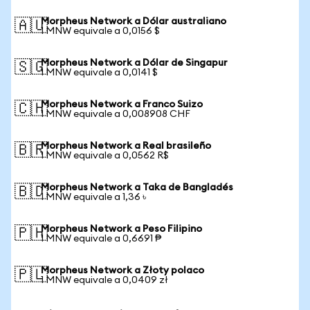
Morpheus Network a Dólar australiano
🇦🇺
1 MNW equivale a 0,0156 $
Morpheus Network a Dólar de Singapur
🇸🇬
1 MNW equivale a 0,0141 $
Morpheus Network a Franco Suizo
🇨🇭
1 MNW equivale a 0,008908 CHF
Morpheus Network a Real brasileño
🇧🇷
1 MNW equivale a 0,0562 R$
Morpheus Network a Taka de Bangladés
🇧🇩
1 MNW equivale a 1,36 ৳
Morpheus Network a Peso Filipino
🇵🇭
1 MNW equivale a 0,6691 ₱
Morpheus Network a Złoty polaco
🇵🇱
1 MNW equivale a 0,0409 zł