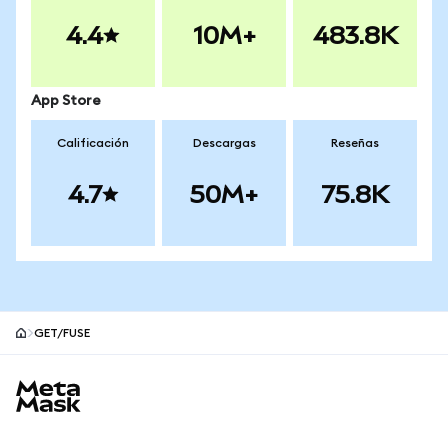
4.4
10M+
483.8K
App Store
Calificación
Descargas
Reseñas
4.7
50M+
75.8K
GET/FUSE
Pie de página del sitio MetaMask