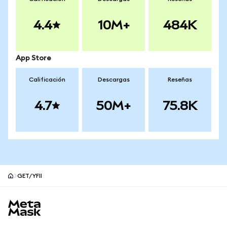
4.4
10M+
484K
App Store
Calificación
Descargas
Reseñas
4.7
50M+
75.8K
GET/YFII
Pie de página del sitio MetaMask