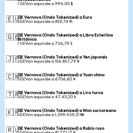
1 GEVon equivale a 994,00 $
GE Vernova (Ondo Tokenized) a Euro
🇪🇺
1 GEVon equivale a 859,78 €
GE Vernova (Ondo Tokenized) a Libra Esterlina
🇬🇧
Británica
1 GEVon equivale a 736,79 £
GE Vernova (Ondo Tokenized) a Yen japonés
🇯🇵
1 GEVon equivale a 156.857,79 ¥
GE Vernova (Ondo Tokenized) a Yuan chino
🇨🇳
1 GEVon equivale a 6706,60 ¥
GE Vernova (Ondo Tokenized) a Lira turca
🇹🇷
1 GEVon equivale a 47.411,20 ₺
GE Vernova (Ondo Tokenized) a Won surcoreano
🇰🇷
1 GEVon equivale a 1.399.439,31 ₩
GE Vernova (Ondo Tokenized) a Rublo ruso
🇷🇺
1 GEVon equivale a 81.772,17 ₽