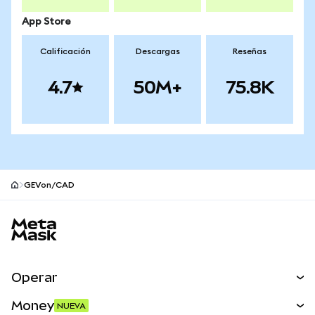
App Store
Calificación
Descargas
Reseñas
4.7
50M+
75.8K
GEVon/CAD
Pie de página del sitio MetaMask
Operar
Canjear
Money
NUEVA