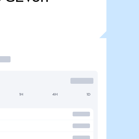
1H
4H
1D