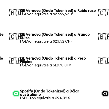
GE Vernova (Ondo Tokenized) a Rublo ruso
🇷🇺
🇨
1 GEVon equivale a 82.599,96 ₽
de
GE Vernova (Ondo Tokenized) a Franco
🇨🇭
🇧
Suizo
1 GEVon equivale a 823,52 CHF
de
GE Vernova (Ondo Tokenized) a Peso
🇵🇭
🇵
Filipino
1 GEVon equivale a 61.970,31 ₱
Spotify (Ondo Tokenized) a Dólar
australiano
1 SPOTon equivale a 694,39 $