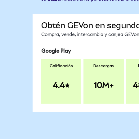
Obtén GEVon en segund
Compra, vende, intercambia y canjea GEVon e
Google Play
Calificación
Descargas
4.4
10M+
4