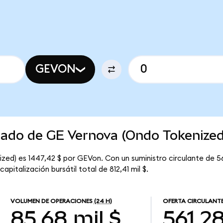
GEVON
rcado de GE Vernova (Ondo Tokenized
zed) es 1447,42 $ por GEVon. Con un suministro circulante de 56
italización bursátil total de 812,41 mil $.
VOLUMEN DE OPERACIONES
(24 H)
OFERTA CIRCULANT
85,68 mil $
561,2