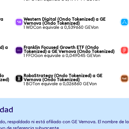
va
Western Digital (Ondo Tokenized) a GE
Vernova (Ondo Tokenized)
1 WDCon equivale a 0,539660 GEVon
d) a
Franklin Focused Growth ETF (Ondo
Tokenized) a GE Vernova (Ondo Tokenized)
1 FFOGon equivale a 0,049045 GEVon
do
RoboStrategy (Ondo Tokenized) a GE
zed)
Vernova (Ondo Tokenized)
1 BOTon equivale a 0,026860 GEVon
idad
do, respaldado ni está afiliado con GE Vernova. El nombre de l
tivo de referencia subyacente.