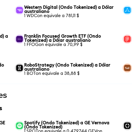
Western Digital (Ondo Tokenized) a Dólar
australiano
1 WDCon equivale a 781,11 $
d) a
Franklin Focused Growth ETF (Ondo
Tokenized) a Dólar australiano
1 FFOGon equivale a 70,99 $
do
RoboStrategy (Ondo Tokenized) a Dólar
australiano
1 BOTon equivale a 38,88 $
es
s
 GE
Spotify (Ondo Tokenized) a GE Vernova
(Ondo Tokenized)
1 SPOTon equivale a 0,479744 GEVon