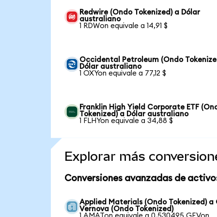
Redwire (Ondo Tokenized) a Dólar
australiano
1 RDWon equivale a 14,91 $
Occidental Petroleum (Ondo Tokenize
Dólar australiano
1 OXYon equivale a 77,12 $
Franklin High Yield Corporate ETF (On
Tokenized) a Dólar australiano
1 FLHYon equivale a 34,88 $
Explorar más conversion
Conversiones avanzadas de activo
Applied Materials (Ondo Tokenized) a
Vernova (Ondo Tokenized)
1 AMATon equivale a 0,530495 GEVon