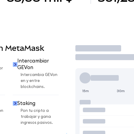
en MetaMask
Operar
Intercambiar
GEVon
or
Intercambia GEVon
en y entre
blockchains.
15m
30m
Staking
en
Pon tu cripto a
trabajar y gana
ingresos pasivos.