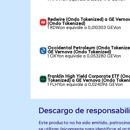
Redwire (Ondo Tokenized) a GE Verno
(Ondo Tokenized)
1 RDWon equivale a 0,010303 GEVon
Occidental Petroleum (Ondo Tokenize
GE Vernova (Ondo Tokenized)
1 OXYon equivale a 0,053280 GEVon
Franklin High Yield Corporate ETF (On
Tokenized) a GE Vernova (Ondo Tokeni
1 FLHYon equivale a 0,024096 GEVon
Descargo de responsabil
Este producto no ha sido emitido, patrocina
se utilizan únicamente para identificar el ac