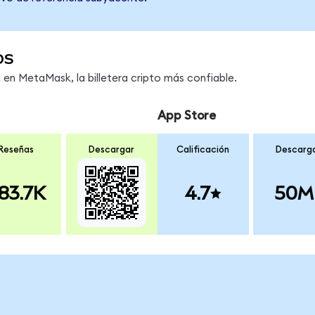
os
n MetaMask, la billetera cripto más confiable.
App Store
Reseñas
Descargar
Calificación
Descarg
83.7K
4.7
50M