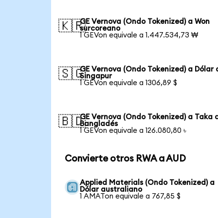
GE Vernova (Ondo Tokenized) a Won
🇰🇷
surcoreano
1 GEVon equivale a 1.447.534,73 ₩
GE Vernova (Ondo Tokenized) a Dólar 
🇸🇬
Singapur
1 GEVon equivale a 1306,89 $
GE Vernova (Ondo Tokenized) a Taka 
🇧🇩
Bangladés
1 GEVon equivale a 126.080,80 ৳
Convierte otros RWA a AUD
Applied Materials (Ondo Tokenized) a
Dólar australiano
1 AMATon equivale a 767,85 $