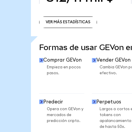
VER MÁS ESTADÍSTICAS
VER MÁS ESTADÍSTICAS
Formas de usar GEVon 
Comprar GEVon
Vender GEVon
Empieza en pocos
Cambia GEVon p
pasos.
efectivo.
Predecir
Perpetuos
Opera con GEVon y
Largos o cortos 
mercados de
tokens con
predicción cripto.
apalancamiento
de hasta 50x.