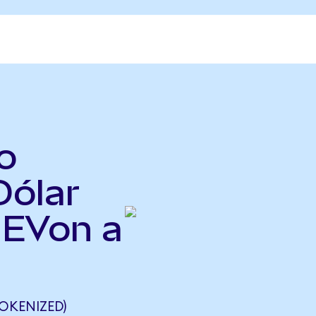
o
Dólar
GEVon a
OKENIZED)