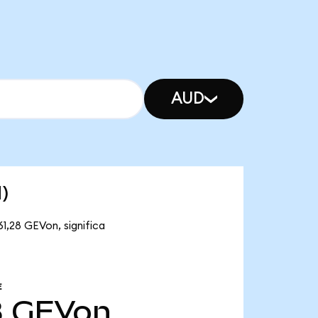
AUD
)
1,28 GEVon, significa
E
8
GEVon