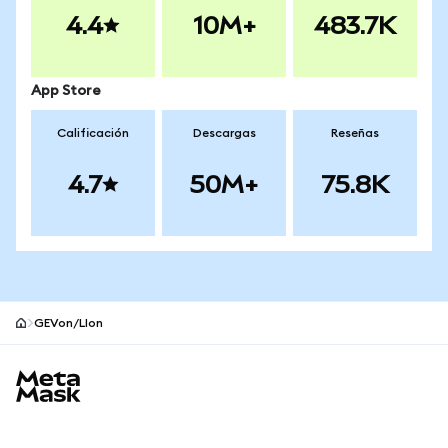
4.4
10M+
483.7K
App Store
Calificación
Descargas
Reseñas
4.7
50M+
75.8K
GEVon/LIon
Pie de página del sitio MetaMask