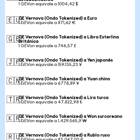
1 GEVon equivale a 1004,42 $
GE Vernova (Ondo Tokenized) a Euro
🇪🇺
1 GEVon equivale a 871,62 €
GE Vernova (Ondo Tokenized) a Libra Esterlina
🇬🇧
Británica
1 GEVon equivale a 746,57 £
GE Vernova (Ondo Tokenized) a Yen japonés
🇯🇵
1 GEVon equivale a 159.135,23 ¥
GE Vernova (Ondo Tokenized) a Yuan chino
🇨🇳
1 GEVon equivale a 6778,89 ¥
GE Vernova (Ondo Tokenized) a Lira turca
🇹🇷
1 GEVon equivale a 47.822,98 ₺
GE Vernova (Ondo Tokenized) a Won surcoreano
🇰🇷
1 GEVon equivale a 1.429.565,9 ₩
GE Vernova (Ondo Tokenized) a Rublo ruso
🇷🇺
1 GEVon equivale a 83.067,00 ₽