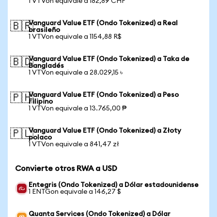
1 VTVon equivale a 182,89 CHF
Vanguard Value ETF (Ondo Tokenized) a Real
🇧🇷
brasileño
1 VTVon equivale a 1154,88 R$
Vanguard Value ETF (Ondo Tokenized) a Taka de
🇧🇩
Bangladés
1 VTVon equivale a 28.029,15 ৳
Vanguard Value ETF (Ondo Tokenized) a Peso
🇵🇭
Filipino
1 VTVon equivale a 13.765,00 ₱
Vanguard Value ETF (Ondo Tokenized) a Złoty
🇵🇱
polaco
1 VTVon equivale a 841,47 zł
Convierte otros RWA a USD
Entegris (Ondo Tokenized) a Dólar estadounidense
1 ENTGon equivale a 146,27 $
Quanta Services (Ondo Tokenized) a Dólar