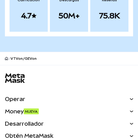
Calificación
Descargas
Reseñas
4.7
50M+
75.8K
VTVon/GEVon
Pie de página del sitio MetaMask
Operar
Canjear
Money
NUEVA
Predecir
NUEVA
Comprar
Desarrollador
Perps
NUEVA
Tarjeta
Ver los documentos
Obtén MetaMask