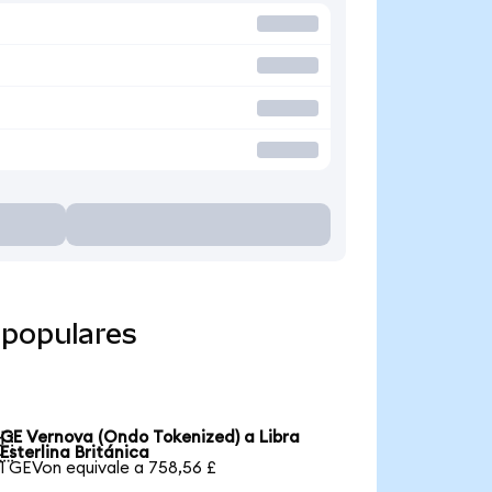
 populares
GE Vernova (Ondo Tokenized) a Libra

Esterlina Británica
1 GEVon equivale a 758,56 £