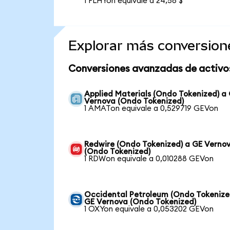
1 FLHYon equivale a 24,58 $
Explorar más conversion
Conversiones avanzadas de activo
Applied Materials (Ondo Tokenized) a
Vernova (Ondo Tokenized)
1 AMATon equivale a 0,529719 GEVon
Redwire (Ondo Tokenized) a GE Verno
(Ondo Tokenized)
1 RDWon equivale a 0,010288 GEVon
Occidental Petroleum (Ondo Tokenize
GE Vernova (Ondo Tokenized)
1 OXYon equivale a 0,053202 GEVon