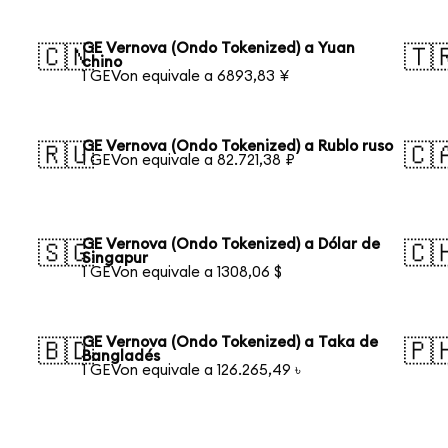
GE Vernova (Ondo Tokenized) a Yuan
🇨🇳
🇹
chino
1 GEVon equivale a 6893,83 ¥
GE Vernova (Ondo Tokenized) a Rublo ruso
🇷🇺
🇨
1 GEVon equivale a 82.721,38 ₽
GE Vernova (Ondo Tokenized) a Dólar de
🇸🇬
🇨
Singapur
1 GEVon equivale a 1308,06 $
GE Vernova (Ondo Tokenized) a Taka de
🇧🇩
🇵
Bangladés
1 GEVon equivale a 126.265,49 ৳