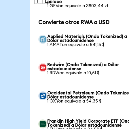
🇵🇱
polaco
1 GEVon equivale a 3803,44 zł
Convierte otros RWA a USD
Applied Materials (Ondo Tokenized) a
Dólar estadounidense
1 AMATon equivale a 541,15 $
Redwire (Ondo Tokenized) a Dólar
estadounidense
1 RDWon equivale a 10,51 $
Occidental Petroleum (Ondo Tokenize
Dólar estadounidense
1 OXYon equivale a 54,35 $
Franklin High Yield Corporate ETF (On
Tokenized) a Dólar estadounidense