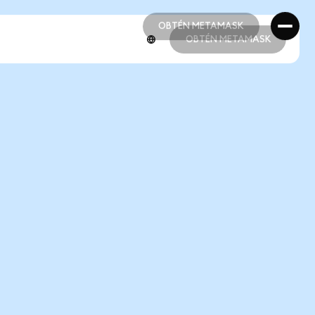
OBTÉN METAMASK
OBTÉN METAMASK
OBTÉN METAMASK
OBTÉN METAMASK