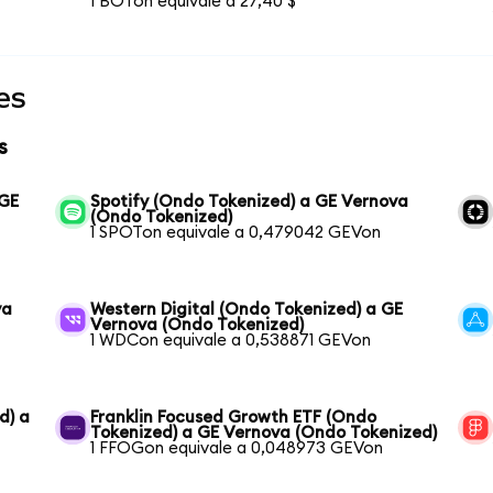
1 BOTon equivale a 27,40 $
es
s
 GE
Spotify (Ondo Tokenized) a GE Vernova
(Ondo Tokenized)
1 SPOTon equivale a 0,479042 GEVon
va
Western Digital (Ondo Tokenized) a GE
Vernova (Ondo Tokenized)
1 WDCon equivale a 0,538871 GEVon
d) a
Franklin Focused Growth ETF (Ondo
Tokenized) a GE Vernova (Ondo Tokenized)
1 FFOGon equivale a 0,048973 GEVon