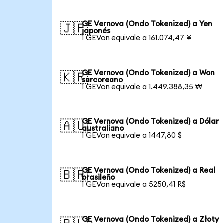
GE Vernova (Ondo Tokenized) a Yen
🇯🇵
japonés
1 GEVon equivale a 161.074,47 ¥
GE Vernova (Ondo Tokenized) a Won
🇰🇷
surcoreano
1 GEVon equivale a 1.449.388,35 ₩
GE Vernova (Ondo Tokenized) a Dólar
🇦🇺
australiano
1 GEVon equivale a 1447,80 $
GE Vernova (Ondo Tokenized) a Real
🇧🇷
brasileño
1 GEVon equivale a 5250,41 R$
GE Vernova (Ondo Tokenized) a Złoty