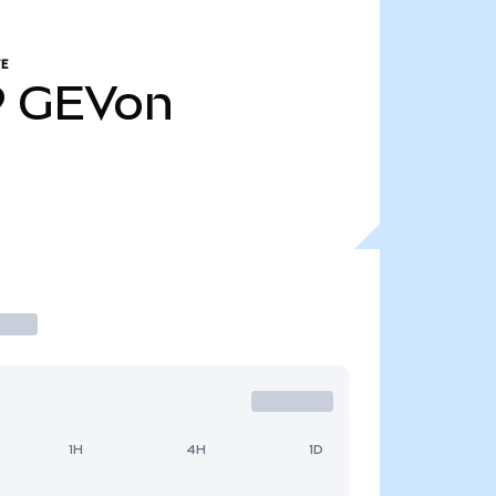
E
9
GEVon
1H
4H
1D