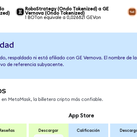
do
RoboStrategy (Ondo Tokenized) a GE
zed)
Vernova (Ondo Tokenized)
1 BOTon equivale a 0,026821 GEVon
idad
do, respaldado ni está afiliado con GE Vernova. El nombre de l
tivo de referencia subyacente.
os
n MetaMask, la billetera cripto más confiable.
App Store
Reseñas
Descargar
Calificación
Descarg