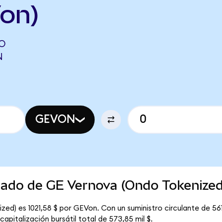
on)
DO
N
GEVON
rcado de GE Vernova (Ondo Tokenized
ed) es 1021,58 $ por GEVon. Con un suministro circulante de 561
pitalización bursátil total de 573,85 mil $.