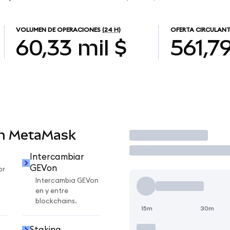
VOLUMEN DE OPERACIONES
(24 H)
OFERTA CIRCULANT
60,33 mil $
561,7
en MetaMask
Operar
Intercambiar
GEVon
or
Intercambia GEVon
en y entre
blockchains.
15m
30m
Staking