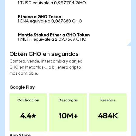
1 TUSD equivale a 0,997704 GHO
Ethena a GHO Token
1 ENA equivale a 0,087380 GHO
Mantle Staked Ether a GHO Token
1 METH equivale a 2109,7589 GHO
Obtén GHO en segundos
Compra, vende, intercambia y canjea
GHO en MetaMask, la billetera cripto
más confiable.
Google Play
Calificación
Descargas
Reseñas
4.4
10M+
484K
App Store