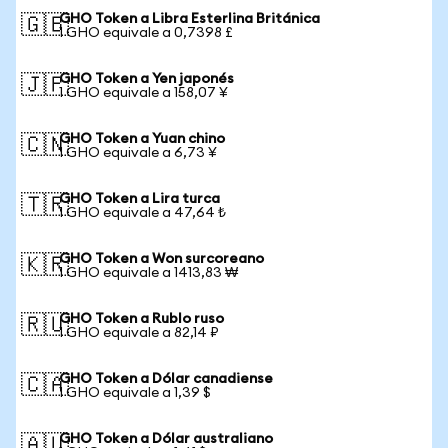
GHO Token a Libra Esterlina Británica
🇬🇧
1 GHO equivale a 0,7398 £
GHO Token a Yen japonés
🇯🇵
1 GHO equivale a 158,07 ¥
GHO Token a Yuan chino
🇨🇳
1 GHO equivale a 6,73 ¥
GHO Token a Lira turca
🇹🇷
1 GHO equivale a 47,64 ₺
GHO Token a Won surcoreano
🇰🇷
1 GHO equivale a 1413,83 ₩
GHO Token a Rublo ruso
🇷🇺
1 GHO equivale a 82,14 ₽
GHO Token a Dólar canadiense
🇨🇦
1 GHO equivale a 1,39 $
GHO Token a Dólar australiano
🇦🇺