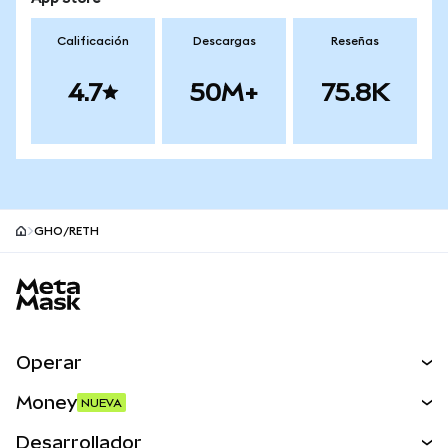
Calificación
Descargas
Reseñas
4.7
50M+
75.8K
GHO/RETH
Pie de página del sitio MetaMask
Operar
Canjear
Money
NUEVA
Predecir
NUEVA
Comprar
Desarrollador