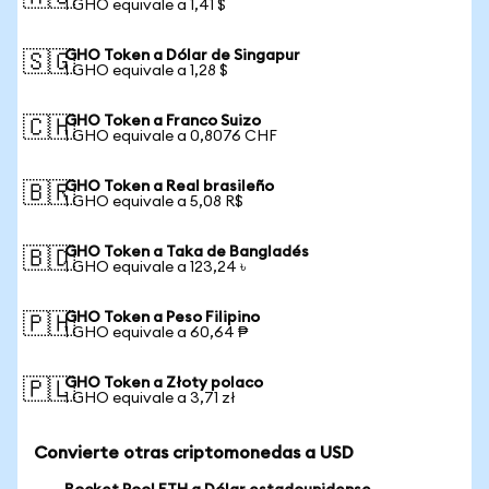
1 GHO equivale a 1,41 $
GHO Token a Dólar de Singapur
🇸🇬
1 GHO equivale a 1,28 $
GHO Token a Franco Suizo
🇨🇭
1 GHO equivale a 0,8076 CHF
GHO Token a Real brasileño
🇧🇷
1 GHO equivale a 5,08 R$
GHO Token a Taka de Bangladés
🇧🇩
1 GHO equivale a 123,24 ৳
GHO Token a Peso Filipino
🇵🇭
1 GHO equivale a 60,64 ₱
GHO Token a Złoty polaco
🇵🇱
1 GHO equivale a 3,71 zł
Convierte otras criptomonedas a USD