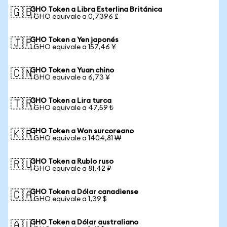
GHO Token a Libra Esterlina Británica
🇬🇧
1 GHO equivale a 0,7396 £
GHO Token a Yen japonés
🇯🇵
1 GHO equivale a 157,46 ¥
GHO Token a Yuan chino
🇨🇳
1 GHO equivale a 6,73 ¥
GHO Token a Lira turca
🇹🇷
1 GHO equivale a 47,59 ₺
GHO Token a Won surcoreano
🇰🇷
1 GHO equivale a 1404,81 ₩
GHO Token a Rublo ruso
🇷🇺
1 GHO equivale a 81,42 ₽
GHO Token a Dólar canadiense
🇨🇦
1 GHO equivale a 1,39 $
GHO Token a Dólar australiano
🇦🇺