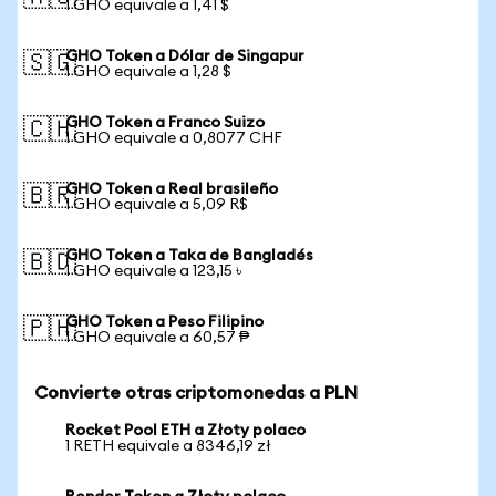
1 GHO equivale a 1,41 $
GHO Token a Dólar de Singapur
🇸🇬
1 GHO equivale a 1,28 $
GHO Token a Franco Suizo
🇨🇭
1 GHO equivale a 0,8077 CHF
GHO Token a Real brasileño
🇧🇷
1 GHO equivale a 5,09 R$
GHO Token a Taka de Bangladés
🇧🇩
1 GHO equivale a 123,15 ৳
GHO Token a Peso Filipino
🇵🇭
1 GHO equivale a 60,57 ₱
Convierte otras criptomonedas a PLN
Rocket Pool ETH a Złoty polaco
1 RETH equivale a 8346,19 zł