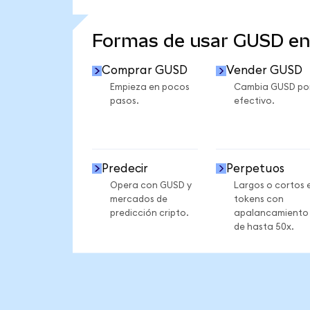
VER MÁS ESTADÍSTICAS
Formas de usar GUSD e
Comprar GUSD
Vender GUSD
Empieza en pocos
Cambia GUSD po
pasos.
efectivo.
Predecir
Perpetuos
Opera con GUSD y
Largos o cortos 
mercados de
tokens con
predicción cripto.
apalancamiento
de hasta 50x.