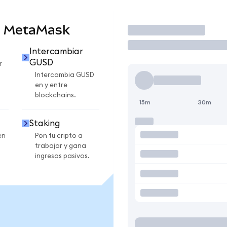
n MetaMask
Operar
Intercambiar
GUSD
r
Intercambia GUSD
en y entre
blockchains.
15m
30m
Staking
en
Pon tu cripto a
trabajar y gana
ingresos pasivos.