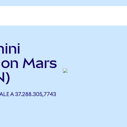
ini
lon Mars
N)
LE A 37.288.305,7743