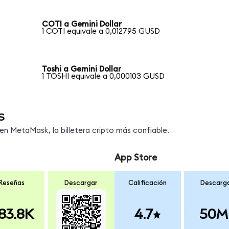
COTI a Gemini Dollar
1 COTI equivale a 0,012795 GUSD
Toshi a Gemini Dollar
1 TOSHI equivale a 0,000103 GUSD
s
n MetaMask, la billetera cripto más confiable.
App Store
Reseñas
Descargar
Calificación
Descarg
83.8K
4.7
50M