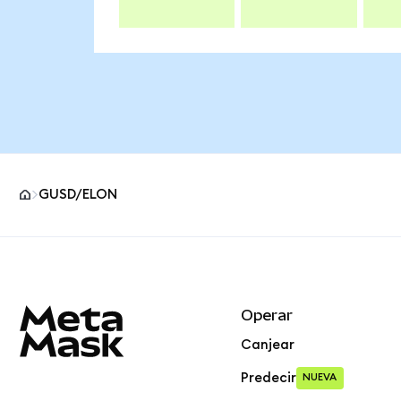
GUSD/ELON
Pie de página del sitio MetaMask
Operar
Canjear
Predecir
NUEVA