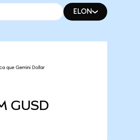
ELON
ica que Gemini Dollar
 M
GUSD