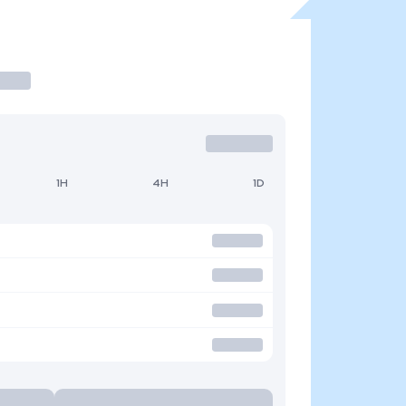
1H
4H
1D