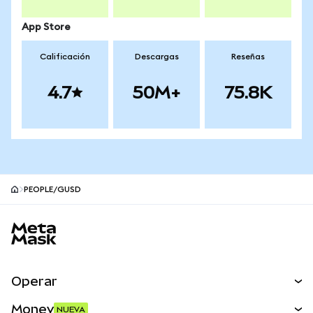
App Store
Calificación
Descargas
Reseñas
4.7
50M+
75.8K
PEOPLE/GUSD
Pie de página del sitio MetaMask
Operar
Canjear
Money
NUEVA