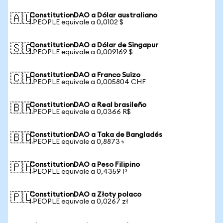
ConstitutionDAO a Dólar australiano
🇦🇺
1 PEOPLE equivale a 0,0102 $
ConstitutionDAO a Dólar de Singapur
🇸🇬
1 PEOPLE equivale a 0,009169 $
ConstitutionDAO a Franco Suizo
🇨🇭
1 PEOPLE equivale a 0,005804 CHF
ConstitutionDAO a Real brasileño
🇧🇷
1 PEOPLE equivale a 0,0366 R$
ConstitutionDAO a Taka de Bangladés
🇧🇩
1 PEOPLE equivale a 0,8873 ৳
ConstitutionDAO a Peso Filipino
🇵🇭
1 PEOPLE equivale a 0,4359 ₱
ConstitutionDAO a Złoty polaco
🇵🇱
1 PEOPLE equivale a 0,0267 zł