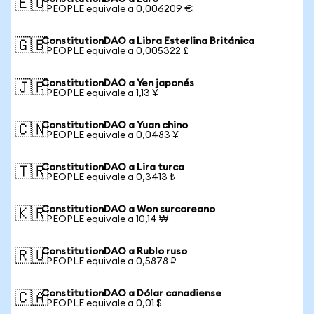
🇪🇺
1 PEOPLE equivale a 0,006209 €
ConstitutionDAO a Libra Esterlina Británica
🇬🇧
1 PEOPLE equivale a 0,005322 £
ConstitutionDAO a Yen japonés
🇯🇵
1 PEOPLE equivale a 1,13 ¥
ConstitutionDAO a Yuan chino
🇨🇳
1 PEOPLE equivale a 0,0483 ¥
ConstitutionDAO a Lira turca
🇹🇷
1 PEOPLE equivale a 0,3413 ₺
ConstitutionDAO a Won surcoreano
🇰🇷
1 PEOPLE equivale a 10,14 ₩
ConstitutionDAO a Rublo ruso
🇷🇺
1 PEOPLE equivale a 0,5878 ₽
ConstitutionDAO a Dólar canadiense
🇨🇦
1 PEOPLE equivale a 0,01 $