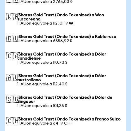
1 IAUon equivale a 3765,03 ₺
iShares Gold Trust (Ondo Tokenized) a Won
🇰🇷
surcoreano
1 IAUon equivale a 112.101,19 ₩
iShares Gold Trust (Ondo Tokenized) a Rublo ruso
🇷🇺
1 IAUon equivale a 6556,92 ₽
iShares Gold Trust (Ondo Tokenized) a Dólar
🇨🇦
canadiense
1 IAUon equivale a 110,73 $
iShares Gold Trust (Ondo Tokenized) a Dólar
🇦🇺
australiano
1 IAUon equivale a 112,40 $
iShares Gold Trust (Ondo Tokenized) a Dólar de
🇸🇬
Singapur
1 IAUon equivale a 101,35 $
iShares Gold Trust (Ondo Tokenized) a Franco Suizo
🇨🇭
1 IAUon equivale a 64,19 CHF