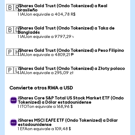
iShares Gold Trust (Ondo Tokenized) a Real
🇧🇷
brasileño
1 IAUon equivale a 404,78 R$
iShares Gold Trust (Ondo Tokenized) a Taka de
🇧🇩
Bangladés
1 IAUon equivale a 9797,29 ৳
iShares Gold Trust (Ondo Tokenized) a Peso Filipino
🇵🇭
1 IAUon equivale a 4809,21 ₱
iShares Gold Trust (Ondo Tokenized) a Złoty polaco
🇵🇱
1 IAUon equivale a 295,09 zł
Convierte otros RWA a USD
iShares Core S&P Total US Stock Market ETF (Ondo
Tokenized) a Dólar estadounidense
1 ITOTon equivale a 168,96 $
iShares MSCI EAFE ETF (Ondo Tokenized) a Dólar
estadounidense
1 EFAon equivale a 109,48 $