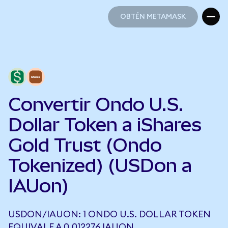
OBTÉN METAMASK
OBTÉN METAMASK
Convertir Ondo U.S.
Dollar Token a iShares
Gold Trust (Ondo
Tokenized) (USDon a
IAUon)
USDON/IAUON: 1 ONDO U.S. DOLLAR TOKEN
EQUIVALE A 0,012276 IAUON