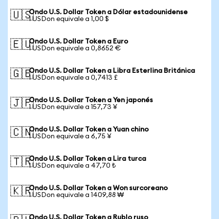
Ondo U.S. Dollar Token a Dólar estadounidense
🇺🇸
1 USDon equivale a 1,00 $
Ondo U.S. Dollar Token a Euro
🇪🇺
1 USDon equivale a 0,8652 €
Ondo U.S. Dollar Token a Libra Esterlina Británica
🇬🇧
1 USDon equivale a 0,7413 £
Ondo U.S. Dollar Token a Yen japonés
🇯🇵
1 USDon equivale a 157,73 ¥
Ondo U.S. Dollar Token a Yuan chino
🇨🇳
1 USDon equivale a 6,75 ¥
Ondo U.S. Dollar Token a Lira turca
🇹🇷
1 USDon equivale a 47,70 ₺
Ondo U.S. Dollar Token a Won surcoreano
🇰🇷
1 USDon equivale a 1409,88 ₩
Ondo U.S. Dollar Token a Rublo ruso