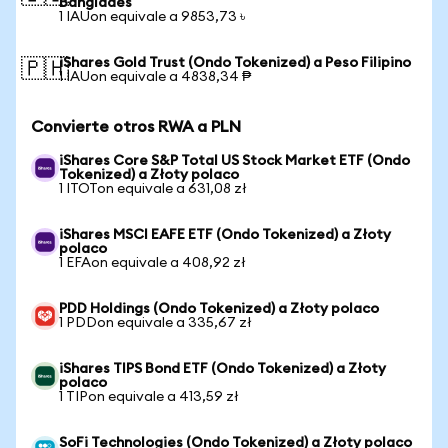
Bangladés
1 IAUon equivale a 9853,73 ৳
iShares Gold Trust (Ondo Tokenized) a Peso Filipino
🇵🇭
1 IAUon equivale a 4838,34 ₱
Convierte otros RWA a PLN
iShares Core S&P Total US Stock Market ETF (Ondo
Tokenized) a Złoty polaco
1 ITOTon equivale a 631,08 zł
iShares MSCI EAFE ETF (Ondo Tokenized) a Złoty
polaco
1 EFAon equivale a 408,92 zł
PDD Holdings (Ondo Tokenized) a Złoty polaco
1 PDDon equivale a 335,67 zł
iShares TIPS Bond ETF (Ondo Tokenized) a Złoty
polaco
1 TIPon equivale a 413,59 zł
SoFi Technologies (Ondo Tokenized) a Złoty polaco