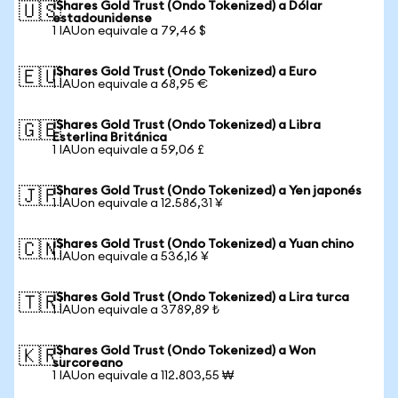
iShares Gold Trust (Ondo Tokenized) a Dólar
🇺🇸
estadounidense
1 IAUon equivale a 79,46 $
iShares Gold Trust (Ondo Tokenized) a Euro
🇪🇺
1 IAUon equivale a 68,95 €
iShares Gold Trust (Ondo Tokenized) a Libra
🇬🇧
Esterlina Británica
1 IAUon equivale a 59,06 £
iShares Gold Trust (Ondo Tokenized) a Yen japonés
🇯🇵
1 IAUon equivale a 12.586,31 ¥
iShares Gold Trust (Ondo Tokenized) a Yuan chino
🇨🇳
1 IAUon equivale a 536,16 ¥
iShares Gold Trust (Ondo Tokenized) a Lira turca
🇹🇷
1 IAUon equivale a 3789,89 ₺
iShares Gold Trust (Ondo Tokenized) a Won
🇰🇷
surcoreano
1 IAUon equivale a 112.803,55 ₩