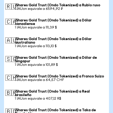
iShares Gold Trust (Ondo Tokenized) a Rublo ruso
🇷🇺
1 IAUon equivale a 6594,92 ₽
iShares Gold Trust (Ondo Tokenized) a Dólar
🇨🇦
canadiense
1 IAUon equivale a 111,39 $
iShares Gold Trust (Ondo Tokenized) a Dólar
🇦🇺
australiano
1 IAUon equivale a 113,10 $
iShares Gold Trust (Ondo Tokenized) a Dólar de
🇸🇬
Singapur
1 IAUon equivale a 101,89 $
iShares Gold Trust (Ondo Tokenized) a Franco Suizo
🇨🇭
1 IAUon equivale a 64,57 CHF
iShares Gold Trust (Ondo Tokenized) a Real
🇧🇷
brasileño
1 IAUon equivale a 407,12 R$
iShares Gold Trust (Ondo Tokenized) a Taka de
🇧🇩