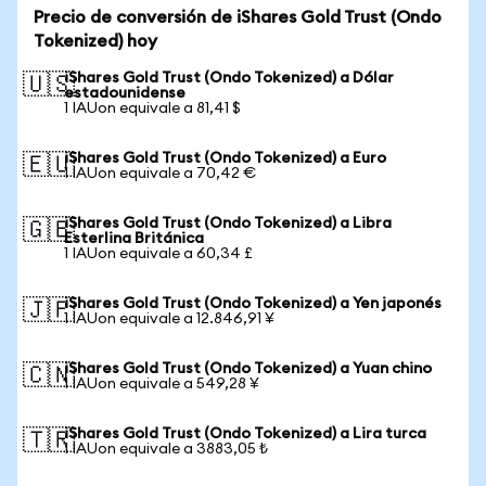
Precio de conversión de iShares Gold Trust (Ondo
Tokenized) hoy
iShares Gold Trust (Ondo Tokenized) a Dólar
🇺🇸
estadounidense
1 IAUon equivale a 81,41 $
iShares Gold Trust (Ondo Tokenized) a Euro
🇪🇺
1 IAUon equivale a 70,42 €
iShares Gold Trust (Ondo Tokenized) a Libra
🇬🇧
Esterlina Británica
1 IAUon equivale a 60,34 £
iShares Gold Trust (Ondo Tokenized) a Yen japonés
🇯🇵
1 IAUon equivale a 12.846,91 ¥
iShares Gold Trust (Ondo Tokenized) a Yuan chino
🇨🇳
1 IAUon equivale a 549,28 ¥
iShares Gold Trust (Ondo Tokenized) a Lira turca
🇹🇷
1 IAUon equivale a 3883,05 ₺