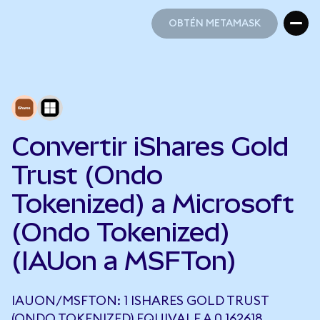
OBTÉN METAMASK
OBTÉN METAMASK
Convertir iShares Gold
Trust (Ondo
Tokenized) a Microsoft
(Ondo Tokenized)
(IAUon a MSFTon)
IAUON/MSFTON: 1 ISHARES GOLD TRUST
(ONDO TOKENIZED) EQUIVALE A 0,162618