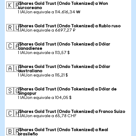
iShares Gold Trust (Ondo Tokenized) a Won
🇰🇷
surcoreano
1 IAUon equivale a 114.616,34 ₩
iShares Gold Trust (Ondo Tokenized) a Rublo ruso
🇷🇺
1 IAUon equivale a 6697,27 ₽
iShares Gold Trust (Ondo Tokenized) a Dólar
🇨🇦
canadiense
1 IAUon equivale a 113,57 $
iShares Gold Trust (Ondo Tokenized) a Dólar
🇦🇺
australiano
1 IAUon equivale a 115,21 $
iShares Gold Trust (Ondo Tokenized) a Dólar de
🇸🇬
Singapur
1 IAUon equivale a 104,05 $
iShares Gold Trust (Ondo Tokenized) a Franco Suizo
🇨🇭
1 IAUon equivale a 65,78 CHF
iShares Gold Trust (Ondo Tokenized) a Real
🇧🇷
brasileño