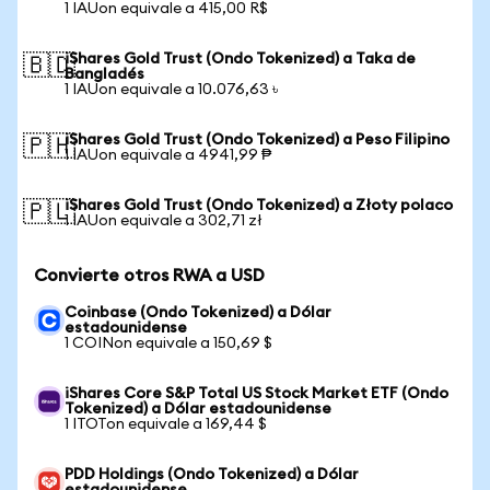
1 IAUon equivale a 415,00 R$
iShares Gold Trust (Ondo Tokenized) a Taka de
🇧🇩
Bangladés
1 IAUon equivale a 10.076,63 ৳
iShares Gold Trust (Ondo Tokenized) a Peso Filipino
🇵🇭
1 IAUon equivale a 4941,99 ₱
iShares Gold Trust (Ondo Tokenized) a Złoty polaco
🇵🇱
1 IAUon equivale a 302,71 zł
Convierte otros RWA a USD
Coinbase (Ondo Tokenized) a Dólar
estadounidense
1 COINon equivale a 150,69 $
iShares Core S&P Total US Stock Market ETF (Ondo
Tokenized) a Dólar estadounidense
1 ITOTon equivale a 169,44 $
PDD Holdings (Ondo Tokenized) a Dólar