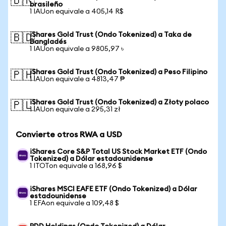
🇧🇷
brasileño
1 IAUon equivale a 405,14 R$
iShares Gold Trust (Ondo Tokenized) a Taka de
🇧🇩
Bangladés
1 IAUon equivale a 9805,97 ৳
iShares Gold Trust (Ondo Tokenized) a Peso Filipino
🇵🇭
1 IAUon equivale a 4813,47 ₱
iShares Gold Trust (Ondo Tokenized) a Złoty polaco
🇵🇱
1 IAUon equivale a 295,31 zł
Convierte otros RWA a USD
iShares Core S&P Total US Stock Market ETF (Ondo
Tokenized) a Dólar estadounidense
1 ITOTon equivale a 168,96 $
iShares MSCI EAFE ETF (Ondo Tokenized) a Dólar
estadounidense
1 EFAon equivale a 109,48 $