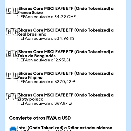
iShares Core MSCI EAFE ETF (Ondo Tokenized) a
🇨🇭
Franco Suizo
1 IEFAon equivale a 84,79 CHF
iShares Core MSCI EAFE ETF (Ondo Tokenized) a
🇧🇷
Real brasileño
1 IEFAon equivale a 534,96 R$
iShares Core MSCI EAFE ETF (Ondo Tokenized) a
🇧🇩
Taka de Bangladés
1 IEFAon equivale a 12.951,51 ৳
iShares Core MSCI EAFE ETF (Ondo Tokenized) a
🇵🇭
Peso Filipino
1 IEFAon equivale a 6370,43 ₱
iShares Core MSCI EAFE ETF (Ondo Tokenized) a
🇵🇱
Złoty polaco
1 IEFAon equivale a 389,87 zł
Convierte otros RWA a USD
Intel (Ondo Tokenized) a Dólar estadounidense