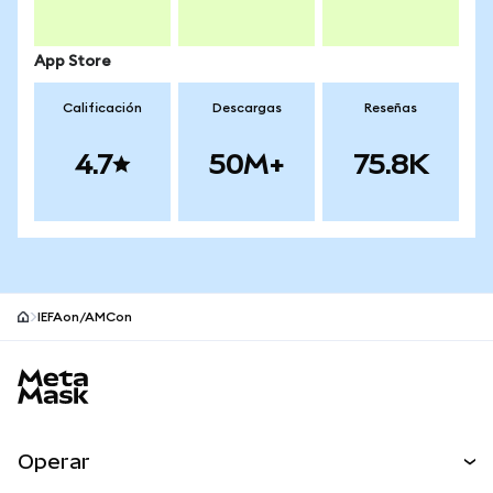
App Store
Calificación
Descargas
Reseñas
4.7
50M+
75.8K
IEFAon/AMCon
Pie de página del sitio MetaMask
Operar
Canjear