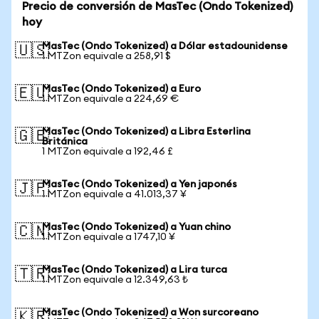
Precio de conversión de MasTec (Ondo Tokenized)
hoy
MasTec (Ondo Tokenized) a Dólar estadounidense
🇺🇸
1 MTZon equivale a 258,91 $
MasTec (Ondo Tokenized) a Euro
🇪🇺
1 MTZon equivale a 224,69 €
MasTec (Ondo Tokenized) a Libra Esterlina
🇬🇧
Británica
1 MTZon equivale a 192,46 £
MasTec (Ondo Tokenized) a Yen japonés
🇯🇵
1 MTZon equivale a 41.013,37 ¥
MasTec (Ondo Tokenized) a Yuan chino
🇨🇳
1 MTZon equivale a 1747,10 ¥
MasTec (Ondo Tokenized) a Lira turca
🇹🇷
1 MTZon equivale a 12.349,63 ₺
MasTec (Ondo Tokenized) a Won surcoreano
🇰🇷