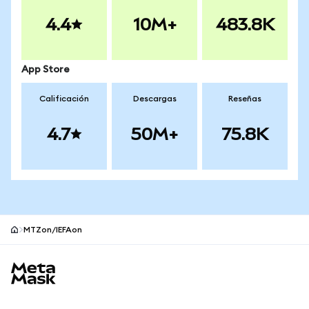
4.4
10M+
483.8K
App Store
Calificación
Descargas
Reseñas
4.7
50M+
75.8K
MTZon/IEFAon
Pie de página del sitio MetaMask