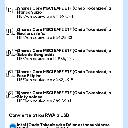
iShares Core MSCI EAFE ETF (Ondo Tokenized) a
🇨🇭
Franco Suizo
1 IEFAon equivale a 84,69 CHF
iShares Core MSCI EAFE ETF (Ondo Tokenized) a
🇧🇷
Real brasileño
1 IEFAon equivale a 534,25 R$
iShares Core MSCI EAFE ETF (Ondo Tokenized) a
🇧🇩
Taka de Bangladés
1 IEFAon equivale a 12.935,47 ৳
iShares Core MSCI EAFE ETF (Ondo Tokenized) a
🇵🇭
Peso Filipino
1 IEFAon equivale a 6362,49 ₱
iShares Core MSCI EAFE ETF (Ondo Tokenized) a
🇵🇱
Złoty polaco
1 IEFAon equivale a 389,39 zł
Convierte otros RWA a USD
Intel (Ondo Tokenized) a Dólar estadounidense