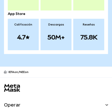
App Store
Calificación
Descargas
Reseñas
4.7
50M+
75.8K
IEFAon/NEEon
Pie de página del sitio MetaMask
Operar
Canjear