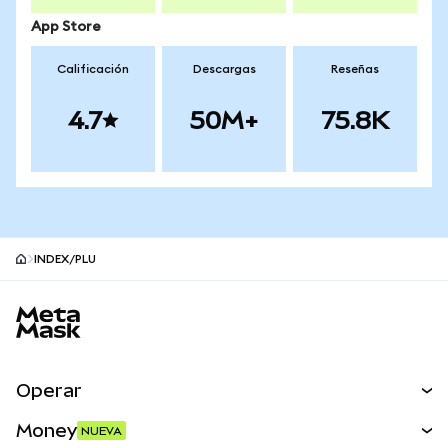
App Store
Calificación
Descargas
Reseñas
4.7
50M+
75.8K
INDEX/PLU
Pie de página del sitio MetaMask
Operar
Canjear
Money
NUEVA
Predecir
NUEVA