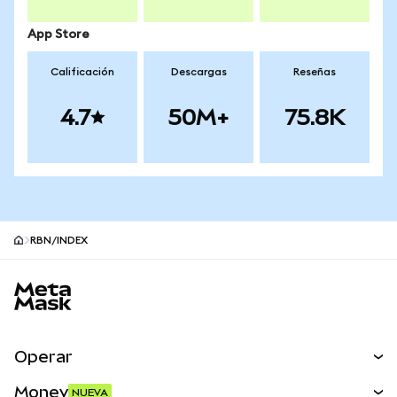
App Store
Calificación
Descargas
Reseñas
4.7
50M+
75.8K
RBN/INDEX
Pie de página del sitio MetaMask
Operar
Canjear
Money
NUEVA