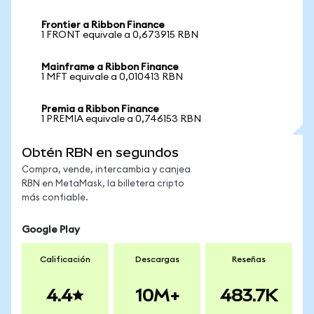
Frontier a Ribbon Finance
1 FRONT equivale a 0,673915 RBN
Mainframe a Ribbon Finance
1 MFT equivale a 0,010413 RBN
Premia a Ribbon Finance
1 PREMIA equivale a 0,746153 RBN
Obtén RBN en segundos
Compra, vende, intercambia y canjea
RBN en MetaMask, la billetera cripto
más confiable.
Google Play
Calificación
Descargas
Reseñas
4.4
10M+
483.7K