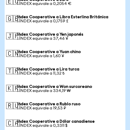
🇪🇺
1 INDEX equivale a 0,2054 €
Index Cooperative a Libra Esterlina Británica
🇬🇧
1 INDEX equivale a 0,1759 £
Index Cooperative a Yen japonés
🇯🇵
1 INDEX equivale a 37,46 ¥
Index Cooperative a Yuan chino
🇨🇳
1 INDEX equivale a 1,60 ¥
Index Cooperative a Lira turca
🇹🇷
1 INDEX equivale a 11,32 ₺
Index Cooperative a Won surcoreano
🇰🇷
1 INDEX equivale a 334,19 ₩
Index Cooperative a Rublo ruso
🇷🇺
1 INDEX equivale a 19,53 ₽
Index Cooperative a Dólar canadiense
🇨🇦
1 INDEX equivale a 0,3311 $