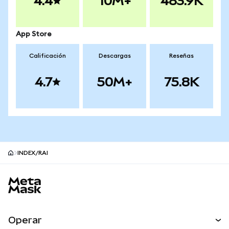
4.4
10M+
483.9K
App Store
Calificación
Descargas
Reseñas
4.7
50M+
75.8K
INDEX/RAI
Pie de página del sitio MetaMask
Operar