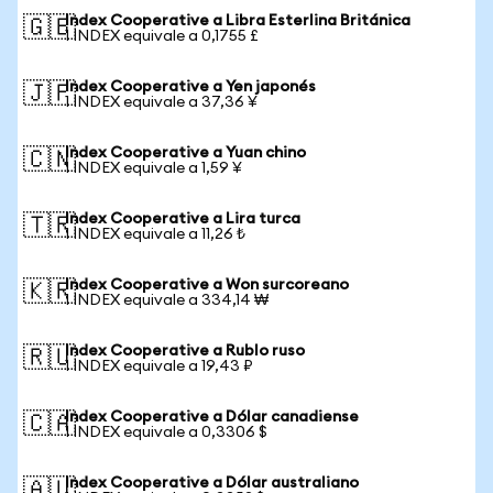
Index Cooperative a Libra Esterlina Británica
🇬🇧
1 INDEX equivale a 0,1755 £
Index Cooperative a Yen japonés
🇯🇵
1 INDEX equivale a 37,36 ¥
Index Cooperative a Yuan chino
🇨🇳
1 INDEX equivale a 1,59 ¥
Index Cooperative a Lira turca
🇹🇷
1 INDEX equivale a 11,26 ₺
Index Cooperative a Won surcoreano
🇰🇷
1 INDEX equivale a 334,14 ₩
Index Cooperative a Rublo ruso
🇷🇺
1 INDEX equivale a 19,43 ₽
Index Cooperative a Dólar canadiense
🇨🇦
1 INDEX equivale a 0,3306 $
Index Cooperative a Dólar australiano
🇦🇺