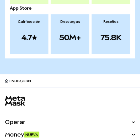
App Store
Calificación
Descargas
Reseñas
4.7
50M+
75.8K
INDEX/RBN
Pie de página del sitio MetaMask
Operar
Canjear
Money
NUEVA
Predecir
NUEVA