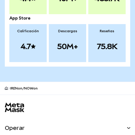
App Store
Calificación
Descargas
Reseñas
4.7
50M+
75.8K
IRENon/NOWon
Pie de página del sitio MetaMask
Operar
Canjear