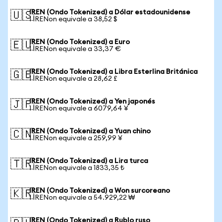
IREN (Ondo Tokenized) a Dólar estadounidense
🇺🇸
1 IRENon equivale a 38,52 $
IREN (Ondo Tokenized) a Euro
🇪🇺
1 IRENon equivale a 33,37 €
IREN (Ondo Tokenized) a Libra Esterlina Británica
🇬🇧
1 IRENon equivale a 28,62 £
IREN (Ondo Tokenized) a Yen japonés
🇯🇵
1 IRENon equivale a 6079,64 ¥
IREN (Ondo Tokenized) a Yuan chino
🇨🇳
1 IRENon equivale a 259,99 ¥
IREN (Ondo Tokenized) a Lira turca
🇹🇷
1 IRENon equivale a 1833,35 ₺
IREN (Ondo Tokenized) a Won surcoreano
🇰🇷
1 IRENon equivale a 54.929,22 ₩
IREN (Ondo Tokenized) a Rublo ruso