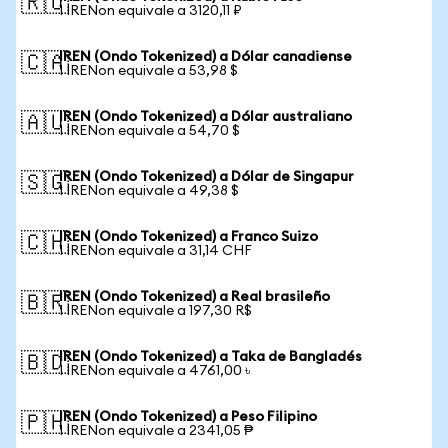
🇷🇺
1 IRENon equivale a 3120,11 ₽
IREN (Ondo Tokenized) a Dólar canadiense
🇨🇦
1 IRENon equivale a 53,98 $
IREN (Ondo Tokenized) a Dólar australiano
🇦🇺
1 IRENon equivale a 54,70 $
IREN (Ondo Tokenized) a Dólar de Singapur
🇸🇬
1 IRENon equivale a 49,38 $
IREN (Ondo Tokenized) a Franco Suizo
🇨🇭
1 IRENon equivale a 31,14 CHF
IREN (Ondo Tokenized) a Real brasileño
🇧🇷
1 IRENon equivale a 197,30 R$
IREN (Ondo Tokenized) a Taka de Bangladés
🇧🇩
1 IRENon equivale a 4761,00 ৳
IREN (Ondo Tokenized) a Peso Filipino
🇵🇭
1 IRENon equivale a 2341,05 ₱