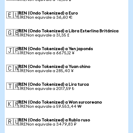
IREN (Ondo Tokenized) a Euro
🇪🇺
1 IRENon equivale a 36,60 €
IREN (Ondo Tokenized) a Libra Esterlina Británica
🇬🇧
1 IRENon equivale a 31,35 £
IREN (Ondo Tokenized) a Yen japonés
🇯🇵
1 IRENon equivale a 6675,12 ¥
IREN (Ondo Tokenized) a Yuan chino
🇨🇳
1 IRENon equivale a 285,40 ¥
IREN (Ondo Tokenized) a Lira turca
🇹🇷
1 IRENon equivale a 2017,59 ₺
IREN (Ondo Tokenized) a Won surcoreano
🇰🇷
1 IRENon equivale a 59.553,44 ₩
IREN (Ondo Tokenized) a Rublo ruso
🇷🇺
1 IRENon equivale a 3479,83 ₽