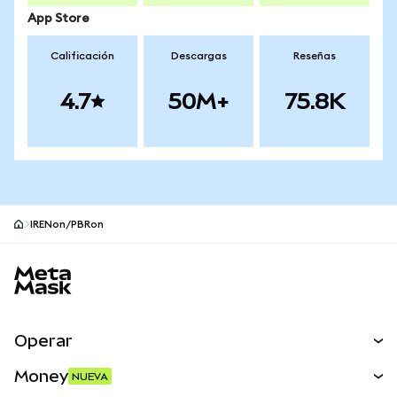
App Store
Calificación
Descargas
Reseñas
4.7
50M+
75.8K
IRENon/PBRon
Pie de página del sitio MetaMask
Operar
Canjear
Money
NUEVA
Predecir
NUEVA
Comprar