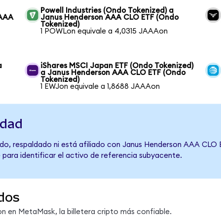
Powell Industries (Ondo Tokenized) a
 AAA
Janus Henderson AAA CLO ETF (Ondo
Tokenized)
1 POWLon equivale a 4,0315 JAAAon
a
iShares MSCI Japan ETF (Ondo Tokenized)
a Janus Henderson AAA CLO ETF (Ondo
Tokenized)
1 EWJon equivale a 1,8688 JAAAon
idad
do, respaldado ni está afiliado con Janus Henderson AAA CLO E
 para identificar el activo de referencia subyacente.
dos
 en MetaMask, la billetera cripto más confiable.