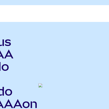
us
AA
do
do
JAAAon