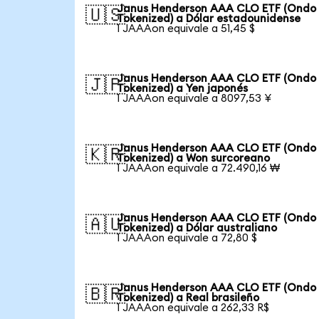
Janus Henderson AAA CLO ETF (Ondo
🇺🇸
Tokenized) a Dólar estadounidense
1 JAAAon equivale a 51,45 $
Janus Henderson AAA CLO ETF (Ondo
🇯🇵
Tokenized) a Yen japonés
1 JAAAon equivale a 8097,53 ¥
Janus Henderson AAA CLO ETF (Ondo
🇰🇷
Tokenized) a Won surcoreano
1 JAAAon equivale a 72.490,16 ₩
Janus Henderson AAA CLO ETF (Ondo
🇦🇺
Tokenized) a Dólar australiano
1 JAAAon equivale a 72,80 $
Janus Henderson AAA CLO ETF (Ondo
🇧🇷
Tokenized) a Real brasileño
1 JAAAon equivale a 262,33 R$