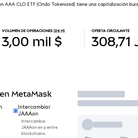
n AAA CLO ETF (Ondo Tokenized) tiene una capitalización bursá
VOLUMEN DE OPERACIONES
(24 H)
OFERTA CIRCULANTE
3,00 mil $
308,71
 en MetaMask
Operar
n
Intercambiar
JAAAon
Intercambia
JAAAon en y entre
blockchains.
15m
30m