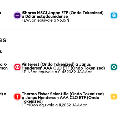
a
iShares MSCI Japan ETF (Ondo Tokenized)
a Dólar estadounidense
1 EWJon equivale a 96,15 $
es
s
o K-
Pinterest (Ondo Tokenized) a Janus
rson
Henderson AAA CLO ETF (Ondo Tokenized)
1 PINSon equivale a 0,452089 JAAAon
d) a
Thermo Fisher Scientific (Ondo Tokenized)
a Janus Henderson AAA CLO ETF (Ondo
Tokenized)
1 TMOon equivale a 11,2052 JAAAon