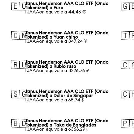
Janus Henderson AAA CLO ETF (Ondo
🇪🇺
🇬
Tokenized) a Euro
1 JAAAon equivale a 44,46 €
Janus Henderson AAA CLO ETF (Ondo
🇨🇳
🇹
Tokenized) a Yuan chino
1 JAAAon equivale a 347,24 ¥
Janus Henderson AAA CLO ETF (Ondo
🇷🇺
🇨
Tokenized) a Rublo ruso
1 JAAAon equivale a 4226,76 ₽
Janus Henderson AAA CLO ETF (Ondo
🇸🇬
🇨
Tokenized) a Dólar de Singapur
1 JAAAon equivale a 65,74 $
Janus Henderson AAA CLO ETF (Ondo
🇧🇩
🇵
Tokenized) a Taka de Bangladés
1 JAAAon equivale a 6368,29 ৳