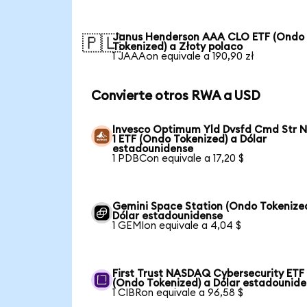
Janus Henderson AAA CLO ETF (Ondo
🇵🇱
Tokenized) a Złoty polaco
1 JAAAon equivale a 190,90 zł
Convierte otros RWA a USD
Invesco Optimum Yld Dvsfd Cmd Str N
1 ETF (Ondo Tokenized) a Dólar
estadounidense
1 PDBCon equivale a 17,20 $
Gemini Space Station (Ondo Tokenize
Dólar estadounidense
1 GEMIon equivale a 4,04 $
First Trust NASDAQ Cybersecurity ETF
(Ondo Tokenized) a Dólar estadounid
1 CIBRon equivale a 96,58 $