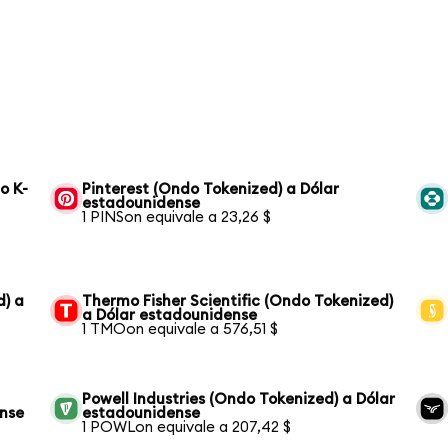
o K-
Pinterest (Ondo Tokenized) a Dólar
estadounidense
1 PINSon equivale a 23,26 $
d) a
Thermo Fisher Scientific (Ondo Tokenized)
a Dólar estadounidense
1 TMOon equivale a 576,51 $
Powell Industries (Ondo Tokenized) a Dólar
ense
estadounidense
1 POWLon equivale a 207,42 $