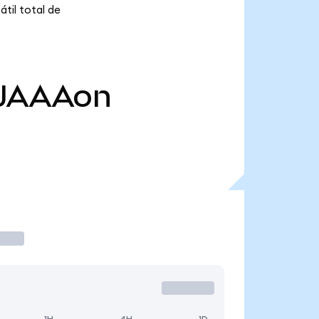
til total de
JAAAon
1H
4H
1D