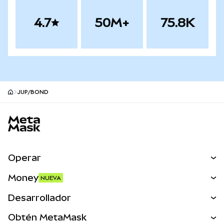
4.7
50M+
75.8K
JUP/BOND
Pie de página del sitio MetaMask
Operar
Canjear
Money
NUEVA
Predecir
NUEVA
Comprar
Desarrollador
Perps
NUEVA
Tarjeta
Ver los documentos
Obtén MetaMask
Activos del mundo real