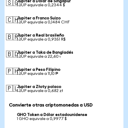
Jupiter a Dólar de Singapur
🇸🇬
1 JUP equivale a 0,2344 $
Jupiter a Franco Suizo
🇨🇭
1 JUP equivale a 0,1484 CHF
Jupiter a Real brasileño
🇧🇷
1 JUP equivale a 0,9351 R$
Jupiter a Taka de Bangladés
🇧🇩
1 JUP equivale a 22,60 ৳
Jupiter a Peso Filipino
🇵🇭
1 JUP equivale a 11,10 ₱
Jupiter a Złoty polaco
🇵🇱
1 JUP equivale a 0,682 zł
Convierte otras criptomonedas a USD
GHO Token a Dólar estadounidense
1 GHO equivale a 0,9977 $