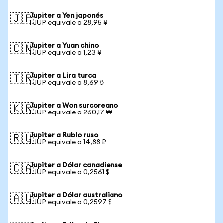
Jupiter a Yen japonés
🇯🇵
1 JUP equivale a 28,95 ¥
Jupiter a Yuan chino
🇨🇳
1 JUP equivale a 1,23 ¥
Jupiter a Lira turca
🇹🇷
1 JUP equivale a 8,69 ₺
Jupiter a Won surcoreano
🇰🇷
1 JUP equivale a 260,17 ₩
Jupiter a Rublo ruso
🇷🇺
1 JUP equivale a 14,88 ₽
Jupiter a Dólar canadiense
🇨🇦
1 JUP equivale a 0,2561 $
Jupiter a Dólar australiano
🇦🇺
1 JUP equivale a 0,2597 $