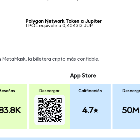
Polygon Network Token a Jupiter
1 POL equivale a 0,404313 JUP
MetaMask, la billetera cripto más confiable.
App Store
Reseñas
Descargar
Calificación
Descarg
83.8K
4.7
50M