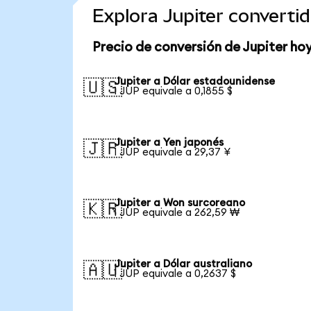
Explora Jupiter convert
Precio de conversión de Jupiter ho
Jupiter a Dólar estadounidense
🇺🇸
1 JUP equivale a 0,1855 $
Jupiter a Yen japonés
🇯🇵
1 JUP equivale a 29,37 ¥
Jupiter a Won surcoreano
🇰🇷
1 JUP equivale a 262,59 ₩
Jupiter a Dólar australiano
🇦🇺
1 JUP equivale a 0,2637 $