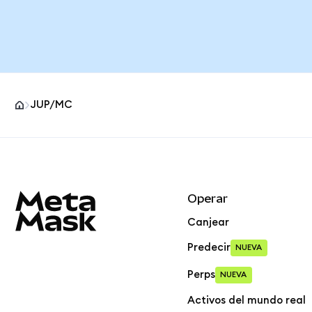
JUP/MC
Pie de página del sitio MetaMask
Operar
Canjear
Predecir
NUEVA
Perps
NUEVA
Activos del mundo real