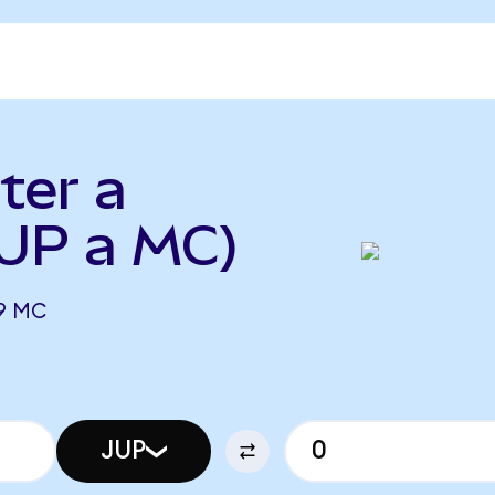
ter a
JUP a MC)
49 MC
JUP