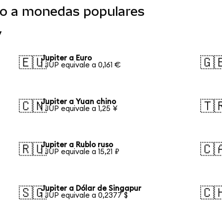
ido a monedas populares
y
Jupiter a Euro
🇪🇺
🇬
1 JUP equivale a 0,161 €
Jupiter a Yuan chino
🇨🇳
🇹
1 JUP equivale a 1,25 ¥
Jupiter a Rublo ruso
🇷🇺
🇨
1 JUP equivale a 15,21 ₽
Jupiter a Dólar de Singapur
🇸🇬
🇨
1 JUP equivale a 0,2377 $