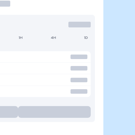
1H
4H
1D