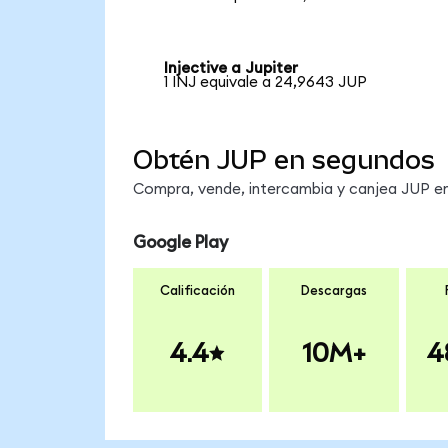
Injective a Jupiter
1 INJ equivale a 24,9643 JUP
Obtén JUP en segundos
Compra, vende, intercambia y canjea JUP en 
Google Play
Calificación
Descargas
4.4
10M+
4