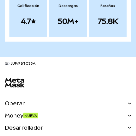
Calificación
Descargas
Reseñas
4.7
50M+
75.8K
JUP/PBTC35A
Pie de página del sitio MetaMask
Operar
Canjear
Money
NUEVA
Predecir
NUEVA
Comprar
Desarrollador
Perps
NUEVA
Tarjeta
Ver los documentos