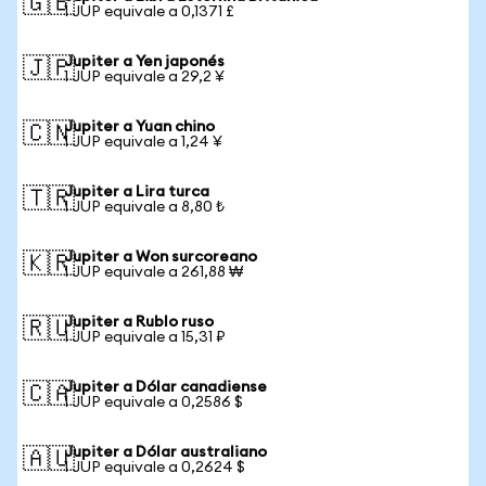
🇬🇧
1 JUP equivale a 0,1371 £
Jupiter a Yen japonés
🇯🇵
1 JUP equivale a 29,2 ¥
Jupiter a Yuan chino
🇨🇳
1 JUP equivale a 1,24 ¥
Jupiter a Lira turca
🇹🇷
1 JUP equivale a 8,80 ₺
Jupiter a Won surcoreano
🇰🇷
1 JUP equivale a 261,88 ₩
Jupiter a Rublo ruso
🇷🇺
1 JUP equivale a 15,31 ₽
Jupiter a Dólar canadiense
🇨🇦
1 JUP equivale a 0,2586 $
Jupiter a Dólar australiano
🇦🇺
1 JUP equivale a 0,2624 $