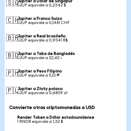
Jupiter a Dólar de Singapur
🇸🇬
1 JUP equivale a 0,2342 $
Jupiter a Franco Suizo
🇨🇭
1 JUP equivale a 0,1481 CHF
Jupiter a Real brasileño
🇧🇷
1 JUP equivale a 0,9341 R$
Jupiter a Taka de Bangladés
🇧🇩
1 JUP equivale a 22,62 ৳
Jupiter a Peso Filipino
🇵🇭
1 JUP equivale a 11,13 ₱
Jupiter a Złoty polaco
🇵🇱
1 JUP equivale a 0,6809 zł
Convierte otras criptomonedas a USD
Render Token a Dólar estadounidense
1 RNDR equivale a 1,32 $