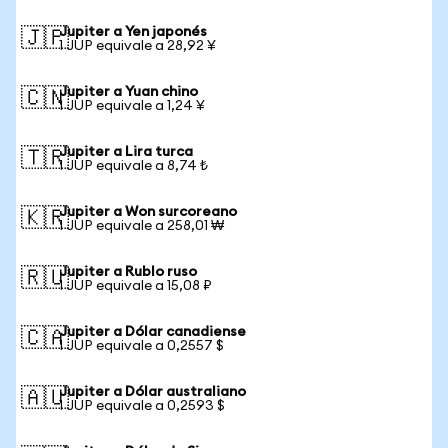
Jupiter a Yen japonés
🇯🇵
1 JUP equivale a 28,92 ¥
Jupiter a Yuan chino
🇨🇳
1 JUP equivale a 1,24 ¥
Jupiter a Lira turca
🇹🇷
1 JUP equivale a 8,74 ₺
Jupiter a Won surcoreano
🇰🇷
1 JUP equivale a 258,01 ₩
Jupiter a Rublo ruso
🇷🇺
1 JUP equivale a 15,08 ₽
Jupiter a Dólar canadiense
🇨🇦
1 JUP equivale a 0,2557 $
Jupiter a Dólar australiano
🇦🇺
1 JUP equivale a 0,2593 $