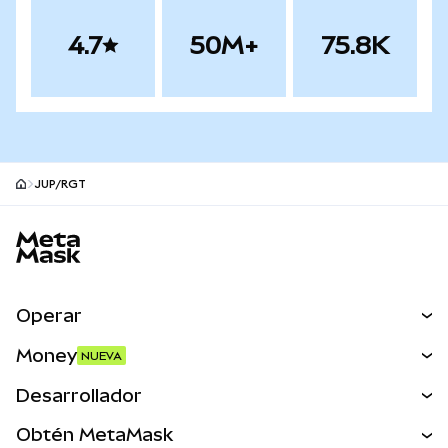
4.7
50M+
75.8K
JUP/RGT
Pie de página del sitio MetaMask
Operar
Canjear
Money
NUEVA
Predecir
NUEVA
Comprar
Desarrollador
Perps
NUEVA
Tarjeta
Ver los documentos
Obtén MetaMask
Activos del mundo real