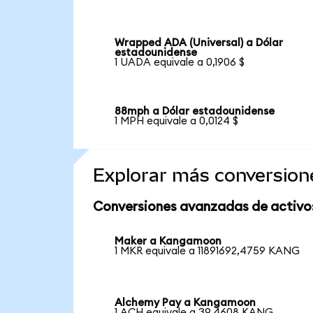
Wrapped ADA (Universal) a Dólar
estadounidense
1 UADA equivale a 0,1906 $
88mph a Dólar estadounidense
1 MPH equivale a 0,0124 $
Explorar más conversion
Conversiones avanzadas de activo
Maker a Kangamoon
1 MKR equivale a 11891692,4759 KANG
Alchemy Pay a Kangamoon
1 ACH equivale a 39,4608 KANG