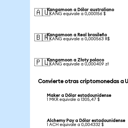
Kangamoon a Dólar australiano
🇦🇺
1 KANG equivale a 0,000156 $
Kangamoon a Real brasileño
🇧🇷
1 KANG equivale a 0,000563 R$
Kangamoon a Złoty polaco
🇵🇱
1 KANG equivale a 0,000409 zł
Convierte otras criptomonedas a 
Maker a Dólar estadounidense
1 MKR equivale a 1305,47 $
Alchemy Pay a Dólar estadounidense
1 ACH equivale a 0,004332 $