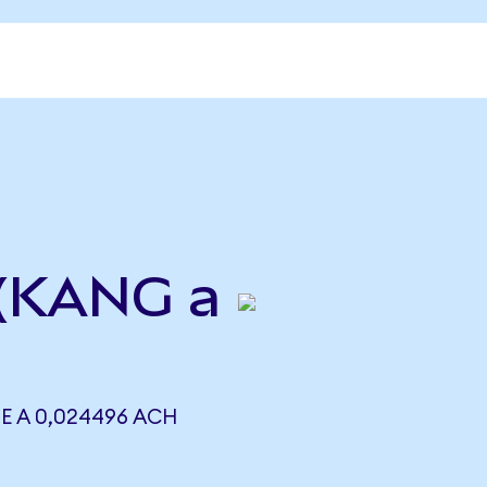
a
 (KANG a
 A 0,024496 ACH