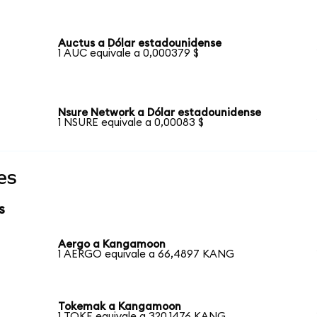
Auctus a Dólar estadounidense
1 AUC equivale a 0,000379 $
Nsure Network a Dólar estadounidense
1 NSURE equivale a 0,00083 $
es
s
Aergo a Kangamoon
1 AERGO equivale a 66,4897 KANG
Tokemak a Kangamoon
1 TOKE equivale a 320,1476 KANG