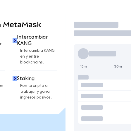
n MetaMask
Operar
Intercambiar
KANG
r
Intercambia KANG
en y entre
blockchains.
15m
30m
Staking
en
Pon tu cripto a
trabajar y gana
ingresos pasivos.