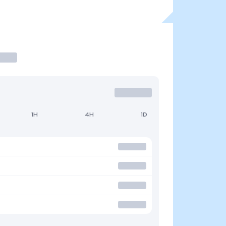
1H
4H
1D