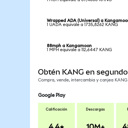
Wrapped ADA (Universal) a Kangamoo
1 UADA equivale a 1735,8262 KANG
88mph a Kangamoon
1 MPH equivale a 112,6447 KANG
Obtén KANG en segundo
Compra, vende, intercambia y canjea KANG e
Google Play
Calificación
Descargas
4.4
10M+
4