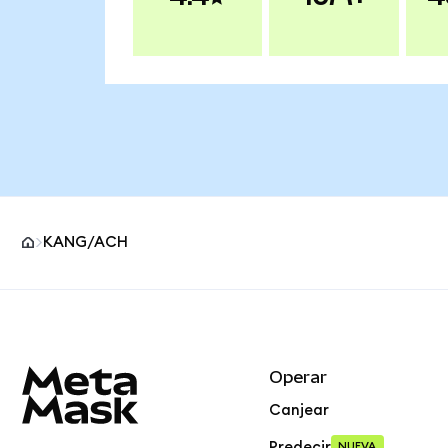
KANG/ACH
Pie de página del sitio MetaMask
Operar
Canjear
Predecir
NUEVA