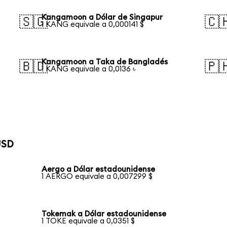
Kangamoon a Dólar de Singapur
🇸🇬
🇨
1 KANG equivale a 0,000141 $
Kangamoon a Taka de Bangladés
🇧🇩
🇵
1 KANG equivale a 0,0136 ৳
USD
Aergo a Dólar estadounidense
1 AERGO equivale a 0,007299 $
Tokemak a Dólar estadounidense
1 TOKE equivale a 0,0351 $