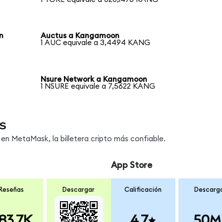
n
Auctus a Kangamoon
1 AUC equivale a 3,4494 KANG
Nsure Network a Kangamoon
1 NSURE equivale a 7,5622 KANG
s
n MetaMask, la billetera cripto más confiable.
App Store
Reseñas
Descargar
Calificación
Descarg
83.7K
4.7
50M