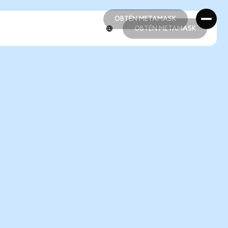
OBTÉN METAMASK
OBTÉN METAMASK
OBTÉN METAMASK
OBTÉN METAMASK