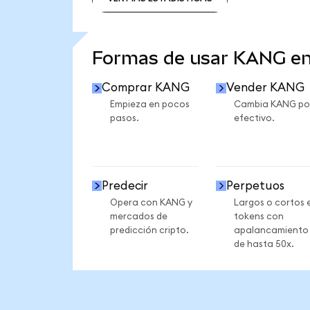
VER MÁS ESTADÍSTICAS
Formas de usar KANG e
Comprar KANG
Vender KANG
Empieza en pocos
Cambia KANG po
pasos.
efectivo.
Predecir
Perpetuos
Opera con KANG y
Largos o cortos 
mercados de
tokens con
predicción cripto.
apalancamiento
de hasta 50x.