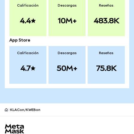
Calificación
Descargas
Reseñas
4.4
10M+
483.8K
App Store
Calificación
Descargas
Reseñas
4.7
50M+
75.8K
KLACon/KWEBon
Pie de página del sitio MetaMask