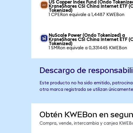
US Copper Index Fund (Ondo Tokenize
KraneShares CSI China Internet ETF (
Tokenized)
1 CPERon equivale a 1,4487 KWEBon
NuScale Power (Ondo Tokenized) a
KraneShares CSI China Internet ETF (
Tokenized)
1 SMRon equivale a 0,331445 KWEBon
Descargo de responsabil
Este producto no ha sido emitido, patrocinad
otra marca registrada se utilizan únicamente
Obtén KWEBon en segu
Compra, vende, intercambia y canjea KWEBon