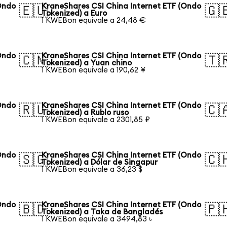
Ondo
KraneShares CSI China Internet ETF (Ondo
🇪🇺
🇬
Tokenized) a Euro
1 KWEBon equivale a 24,48 €
Ondo
KraneShares CSI China Internet ETF (Ondo
🇨🇳
🇹
Tokenized) a Yuan chino
1 KWEBon equivale a 190,62 ¥
Ondo
KraneShares CSI China Internet ETF (Ondo
🇷🇺
🇨
Tokenized) a Rublo ruso
1 KWEBon equivale a 2301,85 ₽
Ondo
KraneShares CSI China Internet ETF (Ondo
🇸🇬
🇨
Tokenized) a Dólar de Singapur
1 KWEBon equivale a 36,23 $
Ondo
KraneShares CSI China Internet ETF (Ondo
🇧🇩
🇵
Tokenized) a Taka de Bangladés
1 KWEBon equivale a 3494,83 ৳