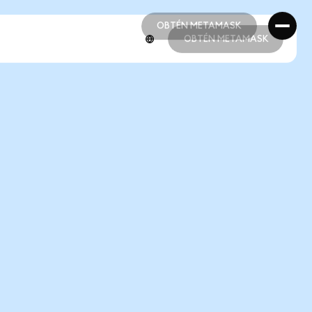
OBTÉN METAMASK
OBTÉN METAMASK
OBTÉN METAMASK
OBTÉN METAMASK