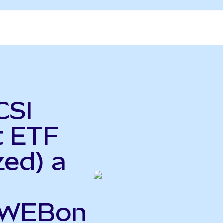
CSI
t ETF
zed) a
(KWEBon