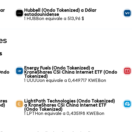
lar
Hubbell (Ondo Tokenized) a Dólar
estadounidense
1 HUBBon equivale a 513,96 $
es
s
Energy Fuels (Ondo Tokenized) a
Ondo
KraneShares CSI China Internet ETF (Ondo
Tokenized)
1 UUUUon equivale a 0,449717 KWEBon
ares
LightPath Technologies (Ondo Tokenized)
ed)
a KraneShares CSI China Internet ETF
(Ondo Tokenized)
1 LPTHon equivale a 0,435198 KWEBon