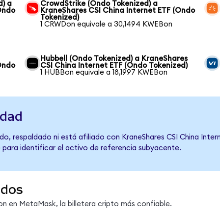
d) a
CrowdStrike (Ondo Tokenized) a
Ondo
KraneShares CSI China Internet ETF (Ondo
Tokenized)
1 CRWDon equivale a 30,1494 KWEBon
Hubbell (Ondo Tokenized) a KraneShares
Ondo
CSI China Internet ETF (Ondo Tokenized)
1 HUBBon equivale a 18,1997 KWEBon
idad
o, respaldado ni está afiliado con KraneShares CSI China Intern
 para identificar el activo de referencia subyacente.
ndos
 en MetaMask, la billetera cripto más confiable.