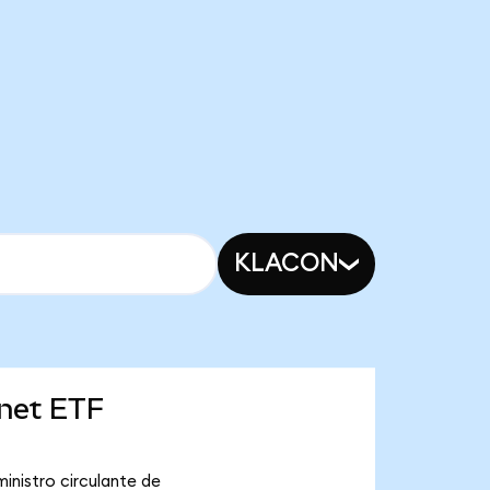
KLACON
rnet ETF
inistro circulante de