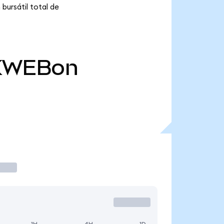
bursátil total de
KWEBon
1H
4H
1D