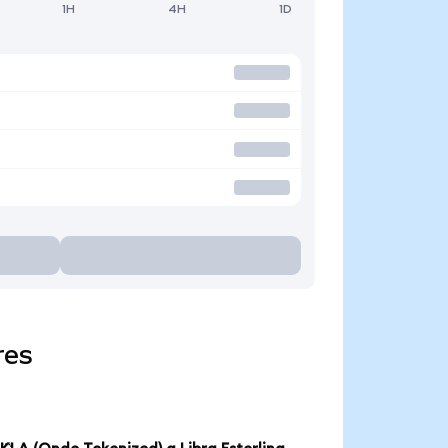
1H
4H
1D
res