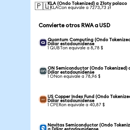
KLA (Ondo Tokenized) a Złoty polaco
🇵🇱
1 KLACon equivale a 7273,73 zł
Convierte otros RWA a USD
Quantum Computing (Ondo Tokenized
Dólar estadounidense
1 QUBTon equivale a 8,78 $
ON Semiconductor (Ondo Tokenized) 
Dólar estadounidense
1 ONon equivale a 78,96 $
US Copper Index Fund (Ondo Tokenize
Dólar estadounidense
1 CPERon equivale a 40,87 $
Navitas Semiconductor (Ondo Tokeniz
a Dólar estadounidense