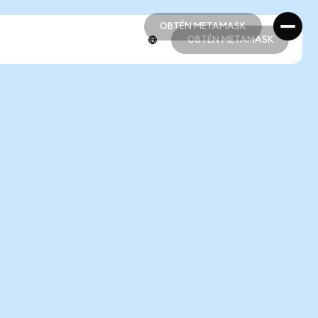
OBTÉN METAMASK
OBTÉN METAMASK
OBTÉN METAMASK
OBTÉN METAMASK