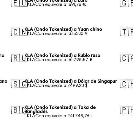
KLA (Ondo Tokenized) a Euro
🇪🇺
🇬
1 KLACon equivale a 1691,76 €
KLA (Ondo Tokenized) a Yuan chino
🇨🇳
🇹
1 KLACon equivale a 13.153,10 ¥
no
KLA (Ondo Tokenized) a Rublo ruso
🇷🇺
🇨
1 KLACon equivale a 161.798,57 ₽
iano
KLA (Ondo Tokenized) a Dólar de Singapur
🇸🇬
🇨
1 KLACon equivale a 2499,23 $
KLA (Ondo Tokenized) a Taka de
🇧🇩
🇵
Bangladés
1 KLACon equivale a 241.748,76 ৳