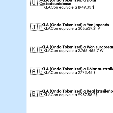
KLA (Ondo Tokenized) a Dólar
🇺🇸
estadounidense
1 KLACon equivale a 1949,33 $
KLA (Ondo Tokenized) a Yen japonés
🇯🇵
1 KLACon equivale a 308.639,21 ¥
KLA (Ondo Tokenized) a Won surcorea
🇰🇷
1 KLACon equivale a 2.768.468,7 ₩
KLA (Ondo Tokenized) a Dólar austral
🇦🇺
1 KLACon equivale a 2773,48 $
KLA (Ondo Tokenized) a Real brasileño
🇧🇷
1 KLACon equivale a 9987,58 R$