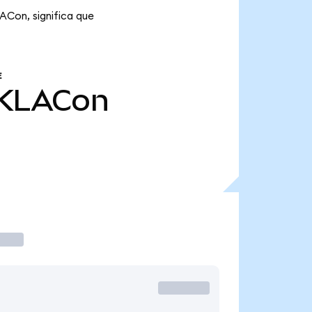
ACon, significa que
E
KLACon