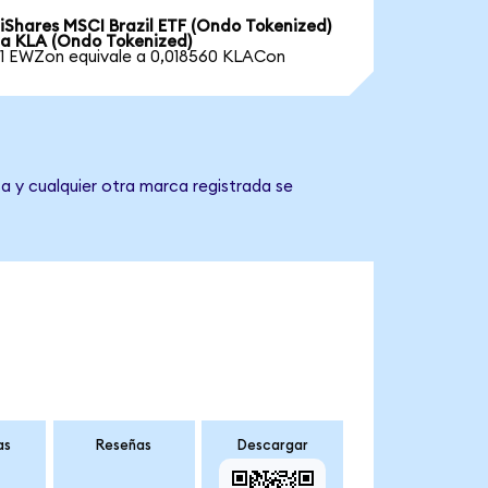
iShares MSCI Brazil ETF (Ondo Tokenized)
a KLA (Ondo Tokenized)
1 EWZon equivale a 0,018560 KLACon
a y cualquier otra marca registrada se
as
Reseñas
Descargar