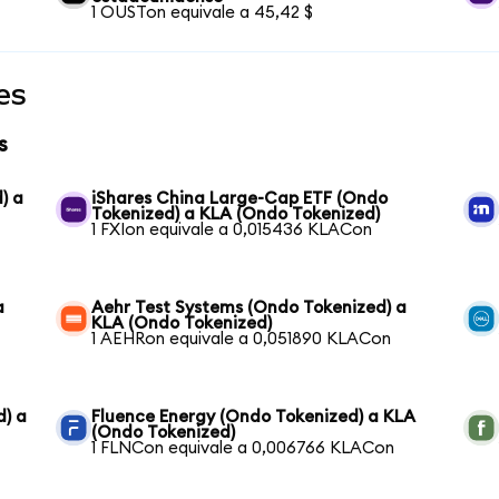
1 OUSTon equivale a 45,42 $
es
s
) a
iShares China Large-Cap ETF (Ondo
Tokenized) a KLA (Ondo Tokenized)
1 FXIon equivale a 0,015436 KLACon
a
Aehr Test Systems (Ondo Tokenized) a
KLA (Ondo Tokenized)
1 AEHRon equivale a 0,051890 KLACon
d) a
Fluence Energy (Ondo Tokenized) a KLA
(Ondo Tokenized)
1 FLNCon equivale a 0,006766 KLACon