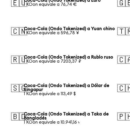
Coca-Cola (Ondo Tokenized) a Euro
🇪🇺
🇬
1 KOon equivale a 76,74 €
Coca-Cola (Ondo Tokenized) a Yuan chino
🇨🇳
🇹
1 KOon equivale a 596,78 ¥
Coca-Cola (Ondo Tokenized) a Rublo ruso
🇷🇺
🇨
1 KOon equivale a 7203,37 ₽
Coca-Cola (Ondo Tokenized) a Dólar de
🇸🇬
🇨
Singapur
1 KOon equivale a 113,49 $
Coca-Cola (Ondo Tokenized) a Taka de
🇧🇩
🇵
Bangladés
1 KOon equivale a 10.941,16 ৳