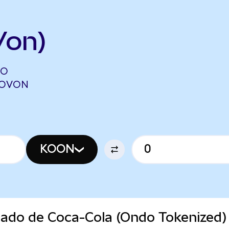
Von)
DO
SGOVON
KOON
cado de Coca-Cola (Ondo Tokenized)