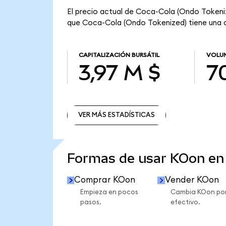
El precio actual de Coca-Cola (Ondo Tokenize
que Coca-Cola (Ondo Tokenized) tiene una cap
CAPITALIZACIÓN BURSÁTIL
VOLUM
3,97 M $
7
VER MÁS ESTADÍSTICAS
VER MÁS ESTADÍSTICAS
Formas de usar KOon e
Comprar KOon
Vender KOon
Empieza en pocos
Cambia KOon po
pasos.
efectivo.