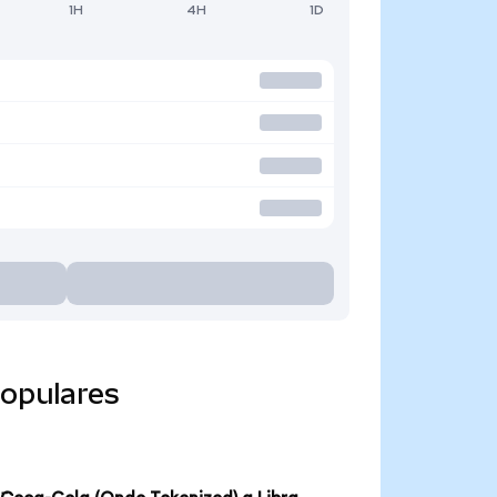
1H
4H
1D
populares