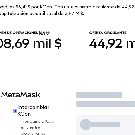
d) es 88,41 $ por KOon. Con un suministro circulante de 44,92 
italización bursátil total de 3,97 M $.
EN DE OPERACIONES
(24 H)
OFERTA CIRCULANTE
08,69 mil $
44,92 m
n MetaMask
Operar
Intercambiar
KOon
r
Intercambia KOon
en y entre
blockchains.