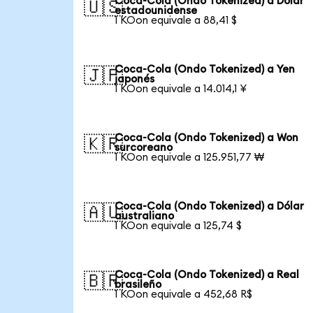
Coca-Cola (Ondo Tokenized) a Dólar
🇺🇸
estadounidense
1 KOon equivale a 88,41 $
Coca-Cola (Ondo Tokenized) a Yen
🇯🇵
japonés
1 KOon equivale a 14.014,1 ¥
Coca-Cola (Ondo Tokenized) a Won
🇰🇷
surcoreano
1 KOon equivale a 125.951,77 ₩
Coca-Cola (Ondo Tokenized) a Dólar
🇦🇺
australiano
1 KOon equivale a 125,74 $
Coca-Cola (Ondo Tokenized) a Real
🇧🇷
brasileño
1 KOon equivale a 452,68 R$