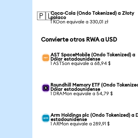
Coca-Cola (Ondo Tokenized) a Złoty
🇵🇱
polaco
1 KOon equivale a 330,01 zł
Convierte otros RWA a USD
AST SpaceMobile (Ondo Tokenized) a
Dólar estadounidense
1 ASTSon equivale a 68,94 $
Roundhill Memory ETF (Ondo Tokenized
Dólar estadounidense
1 DRAMon equivale a 54,79 $
Arm Holdings plc (Ondo Tokenized) a 
estadounidense
1 ARMon equivale a 289,91 $