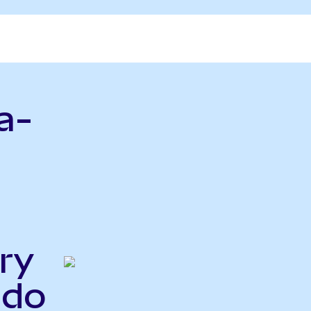
a-
ry
ndo